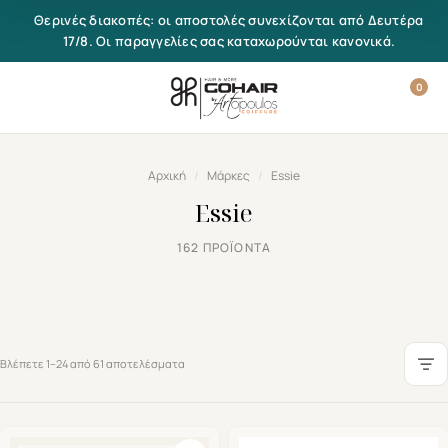
Μετάβαση στο περιεχόμενο
Θερινές διακοπές: οι αποστολές συνεχίζονται από Δευτέρα
17/8. Οι παραγγελίες σας καταχωρούνται κανονικά.
0
Αρχική
/
Μάρκες
/
Essie
Essie
162 ΠΡΟΪΌΝΤΑ
Βλέπετε 1–24 από 61 αποτελέσματα