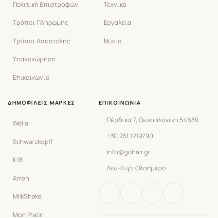
Πολιτική Επιστροφών
Τεχνικά
Τρόποι Πληρωμής
Εργαλεία
Τρόποι Αποστολής
Νύχια
Υπαναχώρηση
Επικοινωνία
ΔΗΜΟΦΙΛΕΊΣ ΜΆΡΚΕΣ
ΕΠΙΚΟΙΝΩΝΊΑ
Πέρδικα 7, Θεσσαλονίκη 54639
Wella
+30 231 1219790
Schwarzkopff
info@gohair.gr
K18
Δευ-Κυρ: Ολοήμερο
Arren
MilkShake
Mon Platin