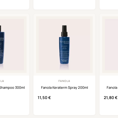
OLA
FANOLA
 Shampoo 300ml
Fanola Keraterm Spray 200ml
Fanola
11,50
€
21,80
€