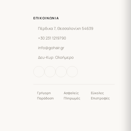
ΕΠΙΚΟΙΝΩΝΊΑ
Πέρδικα 7, Θεσσαλονίκη 54639
+30 231 1219790
info@gohair.gr
Δευ-Κυρ: Ολοήμερο
Γρήγορη
Ασφαλείς
Εύκολες
Παράδοση
Πληρωμές
Επιστροφές