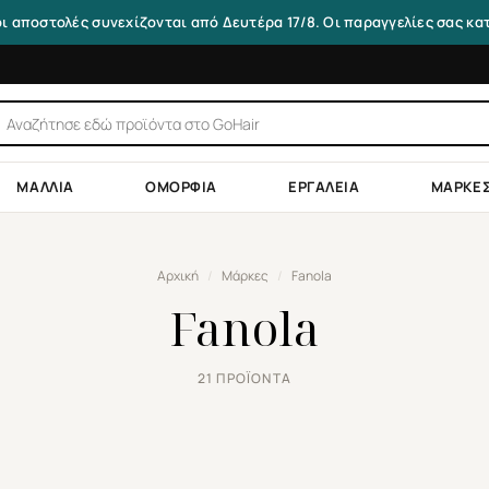
οι αποστολές συνεχίζονται από Δευτέρα 17/8. Οι παραγγελίες σας κ
τηση
ντων
ΜΑΛΛΙΆ
ΟΜΟΡΦΙΆ
ΕΡΓΑΛΕΊΑ
ΜΆΡΚΕ
Αρχική
/
Μάρκες
/
Fanola
Fanola
21 ΠΡΟΪΌΝΤΑ