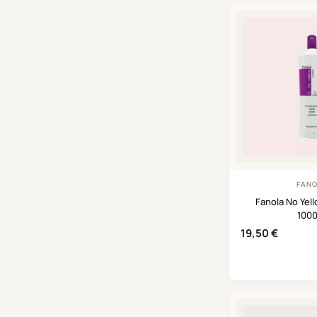
FAN
Fanola No Ye
100
19,50
€