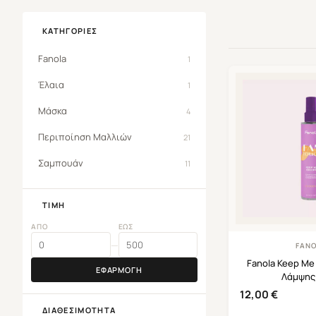
ΚΑΤΗΓΟΡΊΕΣ
Fanola
1
Έλαια
1
Μάσκα
4
Περιποίηση Μαλλιών
21
Σαμπουάν
11
ΤΙΜΉ
ΑΠΌ
ΈΩΣ
—
FAN
Fanola Keep Me
ΕΦΑΡΜΟΓΉ
Λάμψης
12,00
€
ΔΙΑΘΕΣΙΜΌΤΗΤΑ