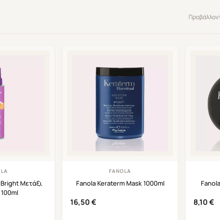
Προβάλλοντ
OLA
FANOLA
 Bright Μετάξι
Fanola Keraterm Mask 1000ml
Fanol
 100ml
16,50
€
8,10
€