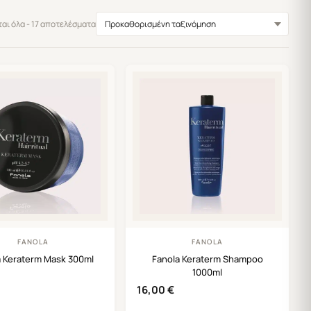
αι όλα - 17 αποτελέσματα
FANOLA
FANOLA
a Keraterm Mask 300ml
Fanola Keraterm Shampoo
1000ml
16,00
€