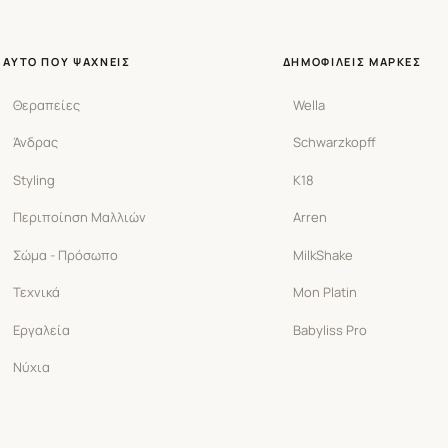
ΑΥΤΌ ΠΟΥ ΨΆΧΝΕΙΣ
ΔΗΜΟΦΙΛΕΊΣ ΜΆΡΚΕΣ
Θεραπείες
Wella
Άνδρας
Schwarzkopff
Styling
K18
Περιποίηση Μαλλιών
Arren
Σώμα - Πρόσωπο
MilkShake
Τεχνικά
Mon Platin
Εργαλεία
Babyliss Pro
Νύχια