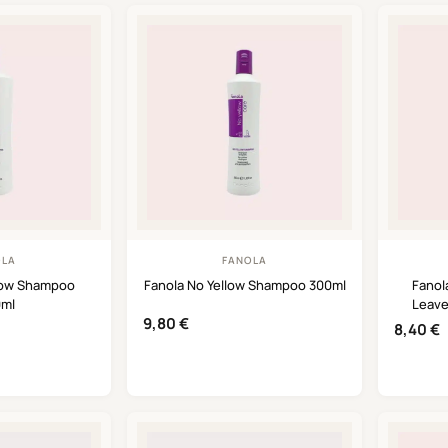
OLA
FANOLA
llow Shampoo
Fanola No Yellow Shampoo 300ml
Fanol
0ml
Leave
9,80
€
8,40
€