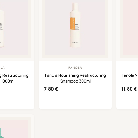
OLA
FANOLA
g Restructuring
Fanola Nourishing Restructuring
Fanola 
 1000ml
Shampoo 300ml
7,80
€
11,80
€