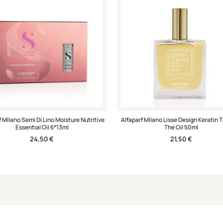
f Milano Semi Di Lino Moisture Nutritive
Alfaparf Milano Lisse Design Keratin 
Essential Oil 6*13ml
The Oil 50ml
24,50
€
21,50
€