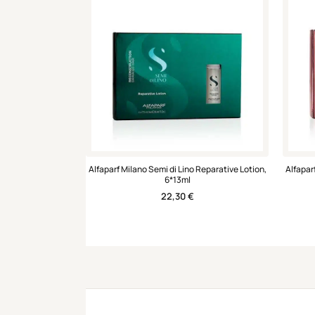
Alfaparf Milano Semi di Lino Reparative Lotion,
Alfapar
6*13ml
22,30
€