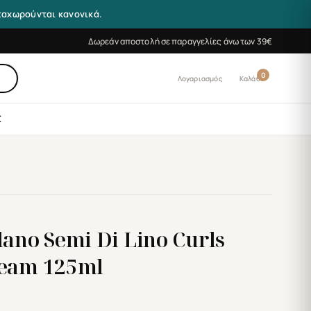
αταχωρούνται κανονικά.
Δωρεάν αποστολή σε παραγγελίες άνω των 39€
0
Λογαριασμός
Καλάθι
Σ
lano Semi Di Lino Curls
ream 125ml