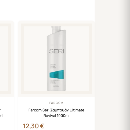
FARCOM
y
Farcom Seri Σαμπουάν Ultimate
ml
Revival 1000ml
12,30
€