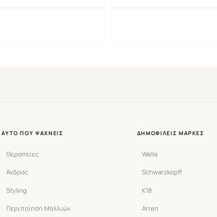
ΑΥΤΌ ΠΟΥ ΨΆΧΝΕΙΣ
ΔΗΜΟΦΙΛΕΊΣ ΜΆΡΚΕΣ
Θεραπείες
Wella
Άνδρας
Schwarzkopff
Styling
K18
Περιποίηση Μαλλιών
Arren