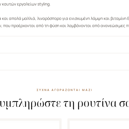
 καυτών εργαλείων styling.
 και απαλά μαλλιά, λιναρόσπορο για ενισχυμένη λάμψη και βιταμίνη Ε
ν, που προέρχονται από τη φύση και λαμβάνονται από ανανεώσιμες π
ΣΥΧΝΆ ΑΓΟΡΆΖΟΝΤΑΙ ΜΑΖΊ
υμπληρώστε τη ρουτίνα σ