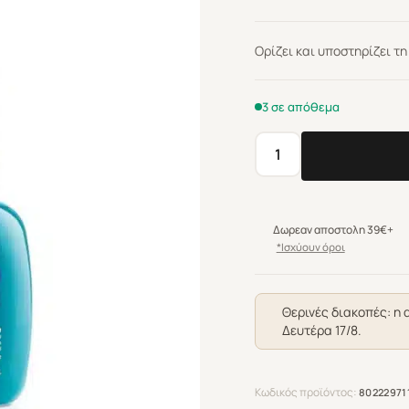
Ορίζει και υποστηρίζει τ
3 σε απόθεμα
Alfaparf
Milano
Semi
Di
Δωρεαν αποστολη 39€+
Lino
*Ισχύουν όροι
Curls
Defining
Cream
Θερινές διακοπές: η 
Δευτέρα 17/8.
125ml
ποσότητα
Κωδικός προϊόντος:
80222971