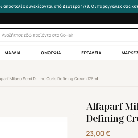
οι αποστολές συνεχίζονται από Δευτέρα 17/8. Οι παραγγελίες σας κ
τηση
ντων
ΜΑΛΛΙΆ
ΟΜΟΡΦΙΆ
ΕΡΓΑΛΕΊΑ
ΜΆΡΚΕ
aparf Milano Semi Di Lino Curls Defining Cream 125ml
Alfaparf Mi
Defining C
23,00
€