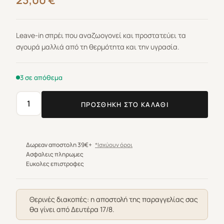
23,00
€
Leave-in σπρέι που αναζωογονεί και προστατεύει τα
σγουρά μαλλιά από τη θερμότητα και την υγρασία.
3 σε απόθεμα
ΠΡΟΣΘΉΚΗ ΣΤΟ ΚΑΛΆΘΙ
Alfaparf
Milano
Semi
Di
Δωρεαν αποστολη 39€+
*Ισχύουν όροι
Lino
Ασφαλεις πληρωμες
Ευκολες επιστροφες
Curls
Reactivating
Spray
Θερινές διακοπές: η αποστολή της παραγγελίας σας
125ml
θα γίνει από Δευτέρα 17/8.
ποσότητα