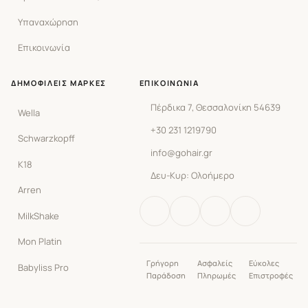
Υπαναχώρηση
Επικοινωνία
ΔΗΜΟΦΙΛΕΊΣ ΜΆΡΚΕΣ
ΕΠΙΚΟΙΝΩΝΊΑ
Πέρδικα 7, Θεσσαλονίκη 54639
Wella
+30 231 1219790
Schwarzkopff
info@gohair.gr
K18
Δευ-Κυρ: Ολοήμερο
Arren
MilkShake
Mon Platin
Γρήγορη
Ασφαλείς
Εύκολες
Babyliss Pro
Παράδοση
Πληρωμές
Επιστροφές