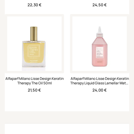
6*13ml
22,30
€
24,50
€
Alfaparf Milano Lisse Design Keratin
Alfaparf Milano Lisse Design Keratin
Therapy The Oil 50ml
Therapy Liquid Glass Lamellar Water
250ml
21,50
€
24,00
€