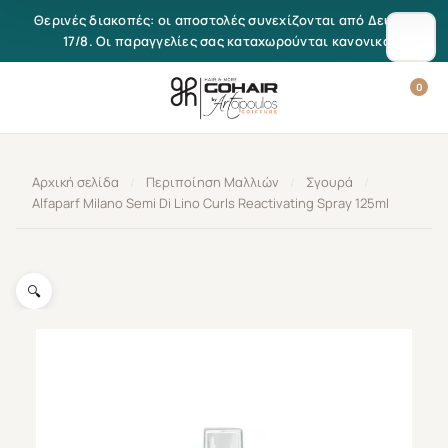
Μετάβαση στο περιεχόμενο
Θερινές διακοπές: οι αποστολές συνεχίζονται από Δευτέρα
17/8. Οι παραγγελίες σας καταχωρούνται κανονικά.
0
Αρχική σελίδα
/
Περιποίηση Μαλλιών
/
Σγουρά
/
Alfaparf Milano Semi Di Lino Curls Reactivating Spray 125ml
🔍