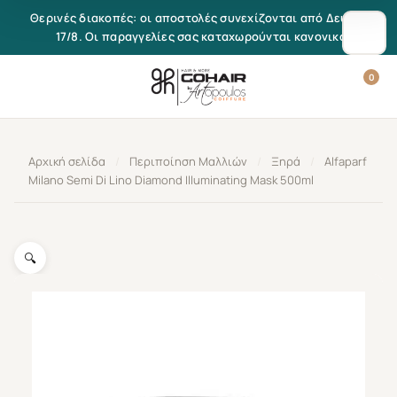
Μετάβαση στο περιεχόμενο
Θερινές διακοπές: οι αποστολές συνεχίζονται από Δευτέρα
17/8. Οι παραγγελίες σας καταχωρούνται κανονικά.
0
Αρχική σελίδα
/
Περιποίηση Μαλλιών
/
Ξηρά
/
Alfaparf
Milano Semi Di Lino Diamond Illuminating Mask 500ml
🔍