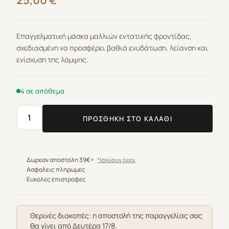
25,00
€
Επαγγελματική μάσκα μαλλιών εντατικής φροντίδας,
σχεδιασμένη να προσφέρει βαθιά ενυδάτωση, λείανση και
ενίσχυση της λάμψης.
4 σε απόθεμα
ΠΡΟΣΘΉΚΗ ΣΤΟ ΚΑΛΆΘΙ
Alfaparf
Milano
Semi
Di
Δωρεαν αποστολη 39€+
*Ισχύουν όροι
Lino
Ασφαλεις πληρωμες
Ευκολες επιστροφες
Diamond
Illuminating
Mask
Θερινές διακοπές: η αποστολή της παραγγελίας σας
500ml
θα γίνει από Δευτέρα 17/8.
ποσότητα