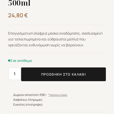
500ml
24,80
€
Επαγγελματική ελαφριά μάσκα αναδόμησης, σχεδιασμένη
για ταλαιπωρημένα και εύθραυστα μαλλιά που
χρειάζονται ενδυνάμωση χωρίς να βαραίνουν.
3 σε απόθεμα
ΠΡΟΣΘΉΚΗ ΣΤΟ ΚΑΛΆΘΙ
Alfaparf
Milano
Semi
di
Δωρεαν αποστολη 39€+
*Ισχύουν όροι
Lino
Ασφαλεις πληρωμες
Ευκολες επιστροφες
Reconstruction
Reparative