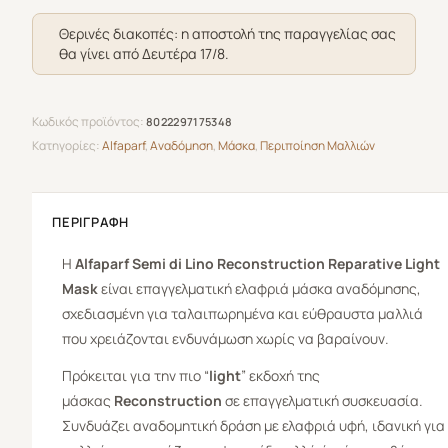
Light
Θερινές διακοπές: η αποστολή της παραγγελίας σας
Mask
θα γίνει από Δευτέρα 17/8.
500ml
ποσότητα
Κωδικός προϊόντος:
8022297175348
Κατηγορίες:
Alfaparf
,
Αναδόμηση
,
Μάσκα
,
Περιποίηση Μαλλιών
ΠΕΡΙΓΡΑΦΉ
Η
Alfaparf Semi di Lino Reconstruction Reparative Light
Mask
είναι επαγγελματική ελαφριά μάσκα αναδόμησης,
σχεδιασμένη για ταλαιπωρημένα και εύθραυστα μαλλιά
που χρειάζονται ενδυνάμωση χωρίς να βαραίνουν.
Πρόκειται για την πιο “
light
” εκδοχή της
μάσκας
Reconstruction
σε επαγγελματική συσκευασία.
Συνδυάζει αναδομητική δράση με ελαφριά υφή, ιδανική για