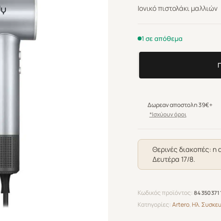
Ιονικό πιστολάκι μαλλιών
1 σε απόθεμα
Artero
Candy
Hair
Dryer
Δωρεαν αποστολη 39€+
Ion
*Ισχύουν όροι
Tech
ποσότητα
Θερινές διακοπές: η 
Δευτέρα 17/8.
Κωδικός προϊόντος:
84350371
Κατηγορίες:
Artero
,
Ηλ. Συσκε