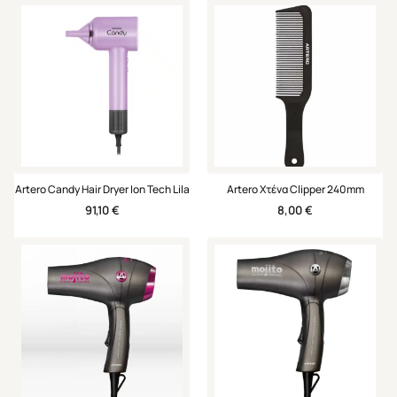
Artero Candy Hair Dryer Ion Tech Lila
Artero Χτένα Clipper 240mm
91,10
€
8,00
€