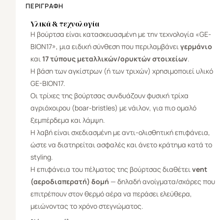
ΠΕΡΙΓΡΑΦΉ
Υλικά & τεχνολογία
Η βούρτσα είναι κατασκευασμένη με την τεχνολογία «GE-
BION17», μια ειδική σύνθεση που περιλαμβάνει
γερμάνιο
και
17 τύπους μεταλλικών/ορυκτών στοιχείων
.
Η βάση των αγκίστρων (ή των τριχών) χρησιμοποιεί υλικό
GE-BION17.
Οι τρίχες της βούρτσας συνδυάζουν φυσική τρίχα
αγριόχοιρου (boar-bristles) με νάιλον, για πιο ομαλό
ξεμπέρδεμα και λάμψη.
Η λαβή είναι σχεδιασμένη με αντι-ολισθητική επιφάνεια,
ώστε να διατηρείται ασφαλές και άνετο κράτημα κατά το
styling.
Η επιφάνεια του πέλματος της βούρτσας διαθέτει
vent
(αεροδιαπερατή) δομή
— δηλαδή ανοίγματα/σχάρες που
επιτρέπουν στον θερμό αέρα να περάσει ελεύθερα,
μειώνοντας το χρόνο στεγνώματος.