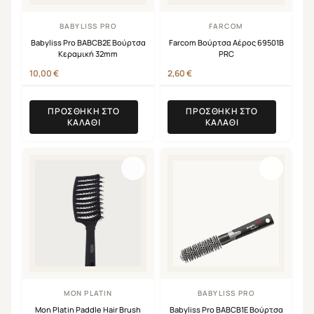
BABYLISS PRO
FARCOM
Babyliss Pro BABCB2E Βούρτσα
Farcom Βούρτσα Αέρος 69501Β
Κεραμική 32mm
PRC
10,00
€
2,60
€
ΠΡΟΣΘΉΚΗ ΣΤΟ
ΠΡΟΣΘΉΚΗ ΣΤΟ
ΚΑΛΆΘΙ
ΚΑΛΆΘΙ
MON PLATIN
BABYLISS PRO
Mon Platin Paddle Hair Brush
Babyliss Pro BABCB1E Βούρτσα