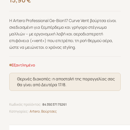
15,90
€
Η
Artero Professional Ge-Bion17 Curve Vent
βούρτσα είναι
σχεδιασμένη για ξεμπέρδεμα και γρήγορο στέγνωμα
μαλλιών – με εργονομική λαβή και αεροδιαπερατή
επιφάνεια («vent») που επιτρέπει τη ροή θερμού αέρα,
ώστε να μειώνεται ο χρόνος styling.
Εξαντλημένο
Θερινές διακοπές: η αποστολή της παραγγελίας σας
θα γίνει από Δευτέρα 17/8.
Κωδικός προϊόντος:
8435037175261
Κατηγορίες:
Artero
,
Βούρτσες