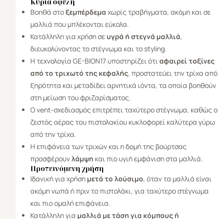
Κύρια οφέλη
Βοηθά στο
ξεμπέρδεμα
χωρίς τραβήγματα, ακόμη και σε
μαλλιά που μπλέκονται εύκολα.
Κατάλληλη για χρήση σε
υγρά ή στεγνά μαλλιά
,
διευκολύνοντας το στέγνωμα και το styling.
Η τεχνολογία GE-BION17 υποστηρίζει ότι
αφαιρεί τοξίνες
από το τριχωτό της κεφαλής
, προστατεύει την τρίχα από
ξηρότητα και μεταδίδει αρνητικά ιόντα, τα οποία βοηθούν
στη μείωση του φριζαρίσματος.
Ο vent-σχεδιασμός επιτρέπει ταχύτερο στέγνωμα, καθώς ο
ζεστός αέρας του πιστολακίου κυκλοφορεί καλύτερα γύρω
από την τρίχα.
Η επιφάνεια των τριχών και η δομή της βούρτσας
προσφέρουν
λάμψη
και πιο υγιή εμφάνιση στα μαλλιά.
Προτεινόμενη χρήση
Ιδανική για χρήση
μετά το λούσιμο
, όταν τα μαλλιά είναι
ακόμη νωπά ή πριν το πιστολάκι, για ταχύτερο στέγνωμα
και πιο ομαλή επιφάνεια.
Κατάλληλη για
μαλλιά με τάση για κόμπους ή