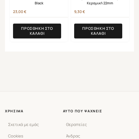
Black
Κεραμική 22mm
23,00
€
9,30
€
ΠΡΟΣΘΉΚΗ ΣΤΟ
ΠΡΟΣΘΉΚΗ ΣΤΟ
ΚΑΛΆΘΙ
ΚΑΛΆΘΙ
ΧΡΉΣΙΜΑ
ΑΥΤΌ ΠΟΥ ΨΆΧΝΕΙΣ
Σχετικά με εμάς
Θεραπείες
Cookies
Άνδρας