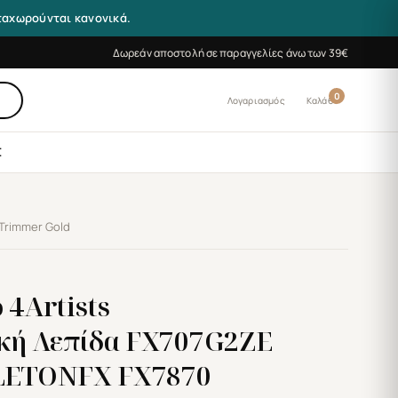
αταχωρούνται κανονικά.
Δωρεάν αποστολή σε παραγγελίες άνω των 39€
0
Λογαριασμός
Καλάθι
Σ
 Trimmer Gold
 4Artists
κή Λεπίδα FX707G2ZE
ELETONFX FX7870