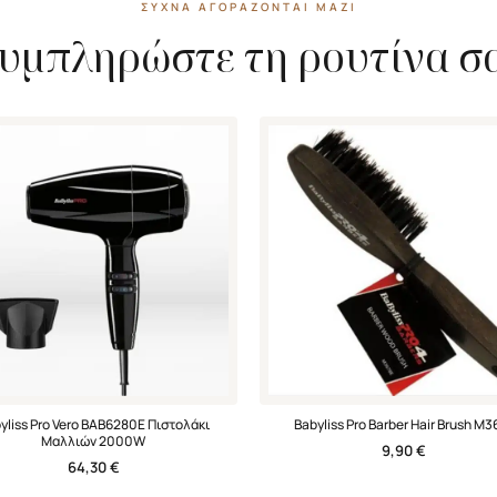
ΣΥΧΝΆ ΑΓΟΡΆΖΟΝΤΑΙ ΜΑΖΊ
υμπληρώστε τη ρουτίνα σ
yliss Pro Vero BAB6280Ε Πιστολάκι
Babyliss Pro Barber Hair Brush M3
Μαλλιών 2000W
9,90
€
64,30
€