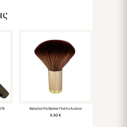
ας
678
Babyliss Pro Barber Πινέλο Αυχένα
9,90
€