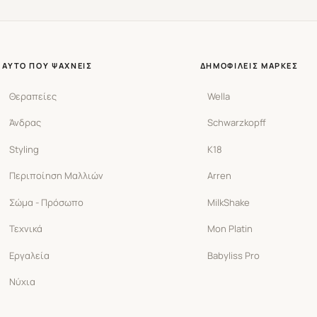
ΑΥΤΌ ΠΟΥ ΨΆΧΝΕΙΣ
ΔΗΜΟΦΙΛΕΊΣ ΜΆΡΚΕΣ
Θεραπείες
Wella
Άνδρας
Schwarzkopff
Styling
K18
Περιποίηση Μαλλιών
Arren
Σώμα - Πρόσωπο
MilkShake
Τεχνικά
Mon Platin
Εργαλεία
Babyliss Pro
Νύχια