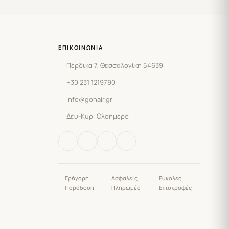
ΕΠΙΚΟΙΝΩΝΊΑ
Πέρδικα 7, Θεσσαλονίκη 54639
+30 231 1219790
info@gohair.gr
Δευ-Κυρ: Ολοήμερο
Γρήγορη
Ασφαλείς
Εύκολες
Παράδοση
Πληρωμές
Επιστροφές