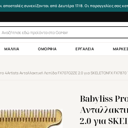
οι αποστολές συνεχίζονται από Δευτέρα 17/8. Οι παραγγελίες σας κ
τηση
ντων
ΜΑΛΛΙΆ
ΟΜΟΡΦΙΆ
ΕΡΓΑΛΕΊΑ
ΜΆΡΚΕ
Pro 4Artists Ανταλλακτική Λεπίδα FX707G2ZE 2.0 για SKELETONFX FX7870
Babyliss Pro
Ανταλλακτι
2.0 για SK