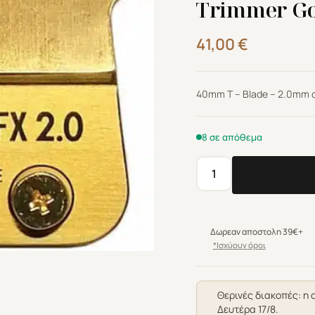
Trimmer Go
41,00
€
40mm T – Blade – 2.0mm d
8 σε απόθεμα
Babyliss
Pro
4Artists
Ανταλλακτική
Δωρεαν αποστολη 39€+
Λεπίδα
*Ισχύουν όροι
FX707G2ZE
2.0
για
Θερινές διακοπές: η 
Δευτέρα 17/8.
SKELETONFX