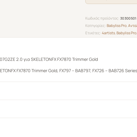
FX7870
Trimmer
Κωδικός προϊόντος:
30300501
Gold
Κατηγορίες:
Babyliss Pro
,
Αντα
ποσότητα
Ετικέτες:
4artists
,
Babyliss Pro
07G2ZE 2.0 για SKELETONFX FX7870 Trimmer Gold
ETONFX FX7870 Trimmer Gold, FX797 – BAB797, FX726 – BAB726 Serie