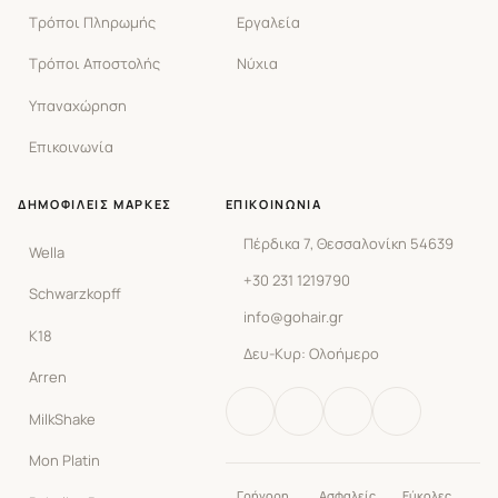
Τρόποι Πληρωμής
Εργαλεία
Τρόποι Αποστολής
Νύχια
Υπαναχώρηση
Επικοινωνία
ΔΗΜΟΦΙΛΕΊΣ ΜΆΡΚΕΣ
ΕΠΙΚΟΙΝΩΝΊΑ
Πέρδικα 7, Θεσσαλονίκη 54639
Wella
+30 231 1219790
Schwarzkopff
info@gohair.gr
K18
Δευ-Κυρ: Ολοήμερο
Arren
MilkShake
Mon Platin
Γρήγορη
Ασφαλείς
Εύκολες