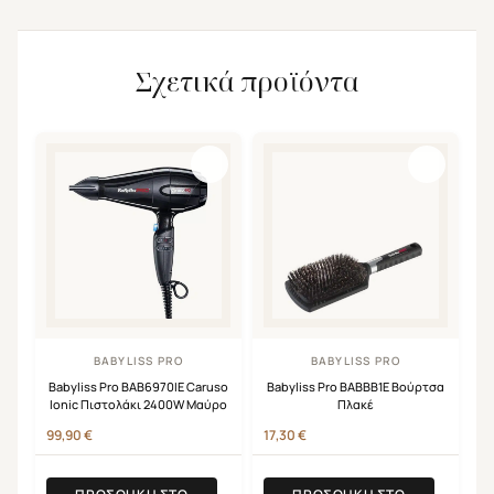
Σχετικά προϊόντα
BABYLISS PRO
BABYLISS PRO
Babyliss Pro BAB6970IE Caruso
Babyliss Pro BABBB1E Βούρτσα
Ionic Πιστολάκι 2400W Μαύρο
Πλακέ
99,90
€
17,30
€