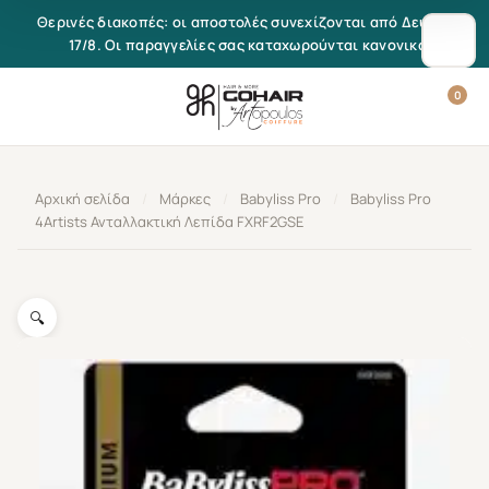
Μετάβαση στο περιεχόμενο
Θερινές διακοπές: οι αποστολές συνεχίζονται από Δευτέρα
17/8. Οι παραγγελίες σας καταχωρούνται κανονικά.
0
Αρχική σελίδα
/
Μάρκες
/
Babyliss Pro
/
Babyliss Pro
4Artists Ανταλλακτική Λεπίδα FXRF2GSE
🔍