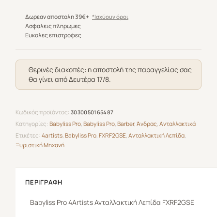
4Artists
Ανταλλακτική
Δωρεαν αποστολη 39€+
*Ισχύουν όροι
Λεπίδα
Ασφαλεις πληρωμες
Ευκολες επιστροφες
FXRF2GSE
ποσότητα
Θερινές διακοπές: η αποστολή της παραγγελίας σας
θα γίνει από Δευτέρα 17/8.
Κωδικός προϊόντος:
3030050165487
Κατηγορίες:
Babyliss Pro
,
Babyliss Pro
,
Barber
,
Άνδρας
,
Ανταλλακτικά
Ετικέτες:
4artists
,
Babyliss Pro
,
FXRF2GSE
,
Ανταλλακτική Λεπίδα
,
Ξυριστική Μηχανή
ΠΕΡΙΓΡΑΦΉ
Babyliss
Pro
4Artists Ανταλλακτική Λεπίδα FXRF2GSE