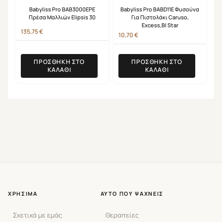
Babyliss Pro BAB3000EPE
Babyliss Pro BABD11E Φυσούνα
Πρέσα Μαλλιών Elipsis 30
Για Πιστολάκι Caruso,
Excess,Bl Star
135,75
€
10,70
€
ΠΡΟΣΘΉΚΗ ΣΤΟ
ΠΡΟΣΘΉΚΗ ΣΤΟ
ΚΑΛΆΘΙ
ΚΑΛΆΘΙ
ΧΡΉΣΙΜΑ
ΑΥΤΌ ΠΟΥ ΨΆΧΝΕΙΣ
Σχετικά με εμάς
Θεραπείες