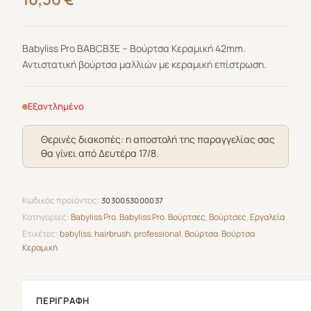
Babyliss Pro BABCB3E – Βούρτσα Κεραμική 42mm.
Αντιστατική βούρτσα μαλλιών με κεραμική επίστρωση.
Εξαντλημένο
Θερινές διακοπές: η αποστολή της παραγγελίας σας
θα γίνει από Δευτέρα 17/8.
Κωδικός προϊόντος:
3030053000037
Κατηγορίες:
Babyliss Pro
,
Babyliss Pro
,
Βούρτσες
,
Βούρτσες
,
Εργαλεία
Ετικέτες:
babyliss
,
hairbrush
,
professional
,
Βούρτσα
,
Βούρτσα
Κεραμική
ΠΕΡΙΓΡΑΦΉ