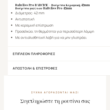
Babyliss Pro
BABCB3E –
Βούρτσα
Κεραμική 42mm
Βούρτσα μαλλιών BaByliss Pro 42mm
Διάμετρος: 42 mm
Αντιστατική
Με κεραμική επίστρωση
Προσελκύει τη θερμότητα για περισσότερη λάμψη
Με αντιολισθητική λαβή για να μην γλιστράει
ΕΠΙΠΛΈΟΝ ΠΛΗΡΟΦΟΡΊΕΣ
ΑΠΟΣΤΟΛΉ & ΕΠΙΣΤΡΟΦΈΣ
ΣΥΧΝΆ ΑΓΟΡΆΖΟΝΤΑΙ ΜΑΖΊ
Συμπληρώστε τη ρουτίνα σας