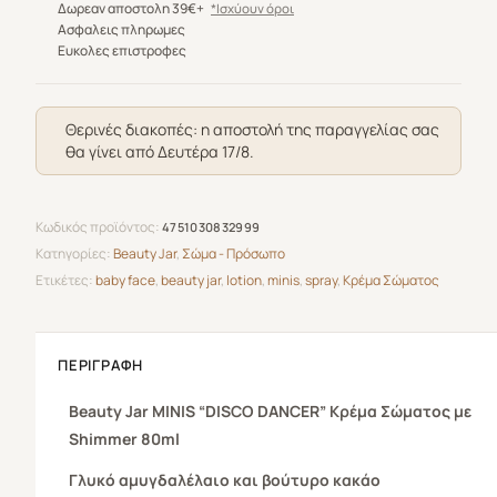
"Disco
Δωρεαν αποστολη 39€+
*Ισχύουν όροι
Dancer"
Ασφαλεις πληρωμες
Ευκολες επιστροφες
Κρέμα
Σώματος
με
Θερινές διακοπές: η αποστολή της παραγγελίας σας
Shimmer
θα γίνει από Δευτέρα 17/8.
80ml
ποσότητα
Κωδικός προϊόντος:
4751030832999
Κατηγορίες:
Beauty Jar
,
Σώμα - Πρόσωπο
Ετικέτες:
baby face
,
beauty jar
,
lotion
,
minis
,
spray
,
Κρέμα Σώματος
ΠΕΡΙΓΡΑΦΉ
Beauty Jar
MINIS “DISCO DANCER”
Κρέμα Σώματος
με
Shimmer 80ml
Γλυκό αμυγδαλέλαιο και βούτυρο κακάο