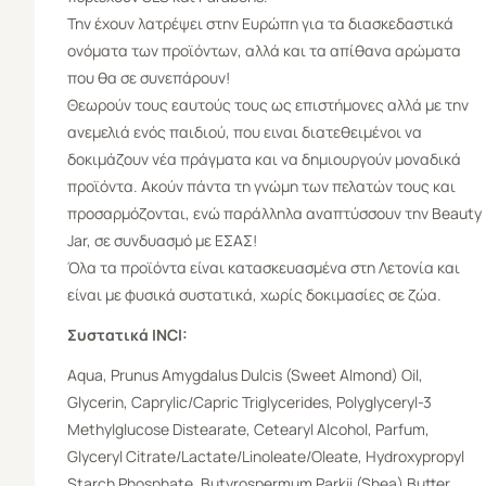
Την έχουν λατρέψει στην Ευρώπη για τα διασκεδαστικά
ονόματα των προϊόντων, αλλά και τα απίθανα αρώματα
που θα σε συνεπάρουν!
Θεωρούν τους εαυτούς τους ως επιστήμονες αλλά με την
ανεμελιά ενός παιδιού, που ειναι διατεθειμένοι να
δοκιμάζουν νέα πράγματα και να δημιουργούν μοναδικά
προϊόντα. Ακούν πάντα τη γνώμη των πελατών τους και
προσαρμόζονται, ενώ παράλληλα αναπτύσσουν την Beauty
Jar, σε συνδυασμό με ΕΣΑΣ!
Όλα τα προϊόντα είναι κατασκευασμένα στη Λετονία και
είναι με φυσικά συστατικά, χωρίς δοκιμασίες σε ζώα.
Συστατικά INCI:
Aqua, Prunus Amygdalus Dulcis (Sweet Almond) Oil,
Glycerin, Caprylic/Capric Triglycerides, Polyglyceryl-3
Methylglucose Distearate, Cetearyl Alcohol, Parfum,
Glyceryl Citrate/Lactate/Linoleate/Oleate, Hydroxypropyl
Starch Phosphate, Butyrospermum Parkii (Shea) Butter,