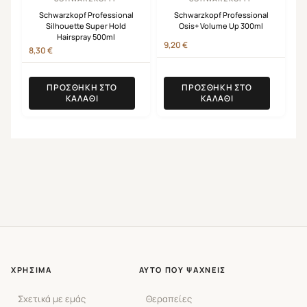
Schwarzkopf Professional
Schwarzkopf Professional
Silhouette Super Hold
Osis+ Volume Up 300ml
Hairspray 500ml
9,20
€
8,30
€
ΠΡΟΣΘΉΚΗ ΣΤΟ
ΠΡΟΣΘΉΚΗ ΣΤΟ
ΚΑΛΆΘΙ
ΚΑΛΆΘΙ
ΧΡΉΣΙΜΑ
ΑΥΤΌ ΠΟΥ ΨΆΧΝΕΙΣ
Σχετικά με εμάς
Θεραπείες