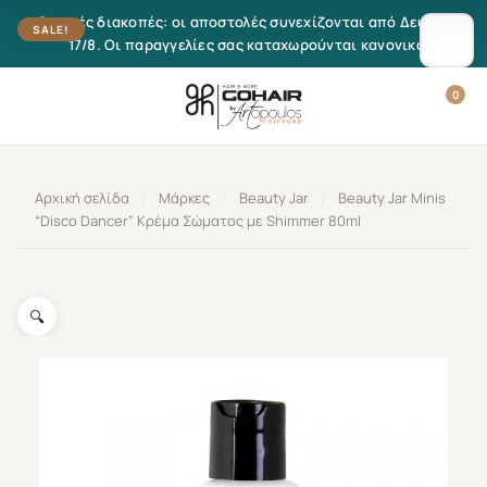
Μετάβαση στο περιεχόμενο
Θερινές διακοπές: οι αποστολές συνεχίζονται από Δευτέρα
SALE!
17/8. Οι παραγγελίες σας καταχωρούνται κανονικά.
0
Αρχική σελίδα
/
Μάρκες
/
Beauty Jar
/
Beauty Jar Minis
“Disco Dancer” Κρέμα Σώματος με Shimmer 80ml
🔍