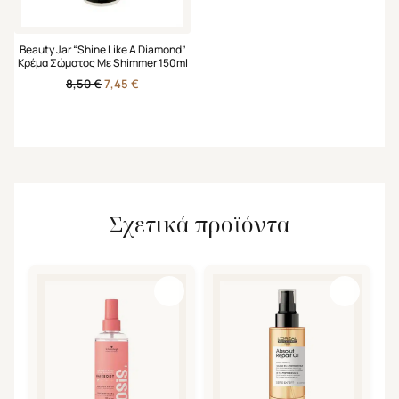
Beauty Jar “Shine Like A Diamond”
Κρέμα Σώματος Με Shimmer 150ml
Original
Η
8,50
€
7,45
€
price
τρέχουσα
was:
τιμή
8,50 €.
είναι:
7,45 €.
Σχετικά προϊόντα