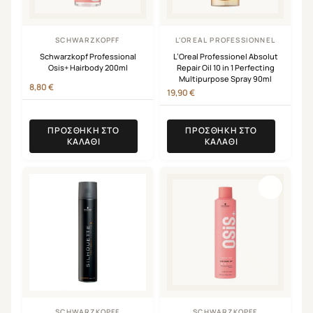
SCHWARZKOPFF
L'OREAL PROFESSIONNEL
Schwarzkopf Professional
L’Oreal Professionel Absolut
Osis+ Hairbody 200ml
Repair Oil 10 in 1 Perfecting
Multipurpose Spray 90ml
8,80
€
19,90
€
ΠΡΟΣΘΉΚΗ ΣΤΟ
ΠΡΟΣΘΉΚΗ ΣΤΟ
ΚΑΛΆΘΙ
ΚΑΛΆΘΙ
SCHWARZKOPFF
SCHWARZKOPFF