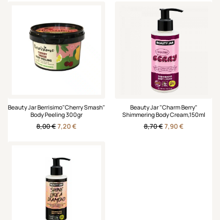
Beauty Jar Berrisimo"Cherry Smash"
Beauty Jar "Charm Berry"
Body Peeling 300gr
Shimmering Body Cream,150ml
Original
Η
Original
Η
8,00
€
7,20
€
8,70
€
7,90
€
price
τρέχουσα
price
τρέχουσα
was:
τιμή
was:
τιμή
8,00 €.
είναι:
8,70 €.
είναι:
7,20 €.
7,90 €.