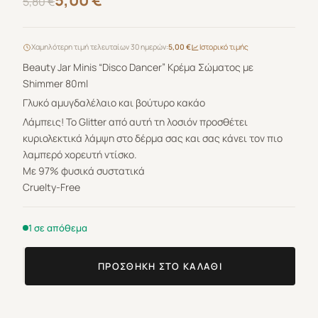
5,00
€
5,80
€
price
τρέχουσα
was:
τιμή
Χαμηλότερη τιμή τελευταίων 30 ημερών:
5,00 €
Ιστορικό τιμής
Beauty Jar Minis “Disco Dancer” Κρέμα Σώματος με
5,80 €.
είναι:
Shimmer 80ml
5,00 €.
Γλυκό αμυγδαλέλαιο και βούτυρο κακάο
Λάμπεις! Το Glitter από αυτή τη λοσιόν προσθέτει
κυριολεκτικά λάμψη στο δέρμα σας και σας κάνει τον πιο
λαμπερό χορευτή ντίσκο.
Με 97% φυσικά συστατικά
Cruelty-Free
1 σε απόθεμα
ΠΡΟΣΘΉΚΗ ΣΤΟ ΚΑΛΆΘΙ
Beauty
Jar
Minis