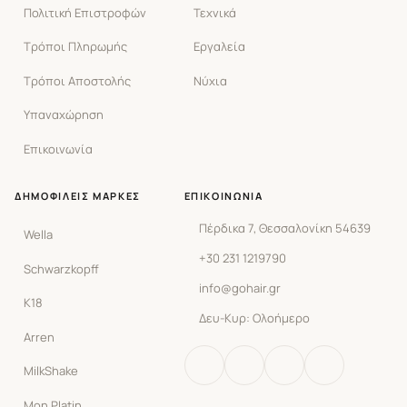
Πολιτική Επιστροφών
Τεχνικά
Τρόποι Πληρωμής
Εργαλεία
Τρόποι Αποστολής
Νύχια
Υπαναχώρηση
Επικοινωνία
ΔΗΜΟΦΙΛΕΊΣ ΜΆΡΚΕΣ
ΕΠΙΚΟΙΝΩΝΊΑ
Πέρδικα 7, Θεσσαλονίκη 54639
Wella
+30 231 1219790
Schwarzkopff
info@gohair.gr
K18
Δευ-Κυρ: Ολοήμερο
Arren
MilkShake
Mon Platin