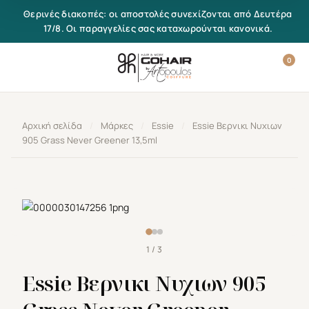
Μετάβαση στο περιεχόμενο
Θερινές διακοπές: οι αποστολές συνεχίζονται από Δευτέρα
17/8. Οι παραγγελίες σας καταχωρούνται κανονικά.
0
Αρχική σελίδα
/
Μάρκες
/
Essie
/
Essie Βερνικι Νυχιων
905 Grass Never Greener 13,5ml
1 / 3
Essie Βερνικι Νυχιων 905