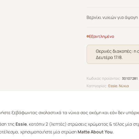
Βερνίκι νυχιών για άψογη
Εξαντλημένο
Θερινές διακοπές: η 
Δευτέρα 17/8.
Κωδικός προϊόντος:
30107281
Κατηγορίες:
Essie
,
Νύχια
νήστε ξεβάφωντας σχολαστικά τα νύχια σας ακόμη και εάν δεν υπάρχε
βάση της
Essie
, κατόπιν 2 (λεπτές) στρώσεις χρώματος & τέλος μία σ
ποτέλεσμα, χρησιμοποιήστε μία στρώση
Matte About You
.