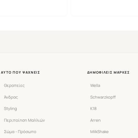
ΑΥΤΌ ΠΟΥ ΨΆΧΝΕΙΣ
ΔΗΜΟΦΙΛΕΊΣ ΜΆΡΚΕΣ
Θεραπείες
Wella
Άνδρας
Schwarzkopff
Styling
K18
Περιποίηση Μαλλιών
Arren
Σώμα - Πρόσωπο
MilkShake