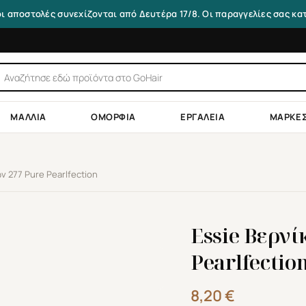
οι αποστολές συνεχίζονται από Δευτέρα 17/8. Οι παραγγελίες σας κ
τηση
ντων
ΜΑΛΛΙΆ
ΟΜΟΡΦΙΆ
ΕΡΓΑΛΕΊΑ
ΜΆΡΚΕ
ν 277 Pure Pearlfection
Essie Βερνί
Pearlfectio
8,20
€