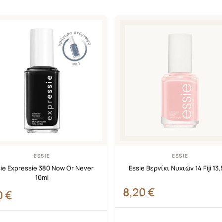
ESSIE
ESSIE
ie Expressie 380 Now Or Never
Essie Βερνίκι Νυχιών 14 Fiji 13
10ml
8,20
€
0
€