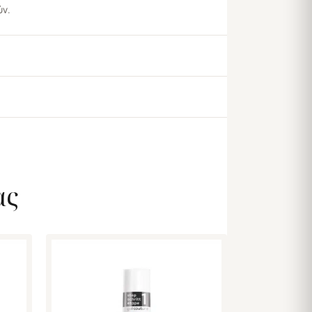
ύν.
ας