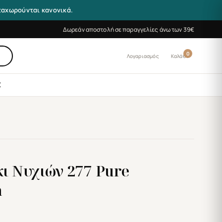
αταχωρούνται κανονικά.
Δωρεάν αποστολή σε παραγγελίες άνω των 39€
0
Λογαριασμός
Καλάθι
Σ
κι Νυχιών 277 Pure
n