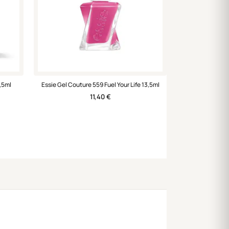
,5ml
Essie Gel Couture 559 Fuel Your Life 13,5ml
11,40
€