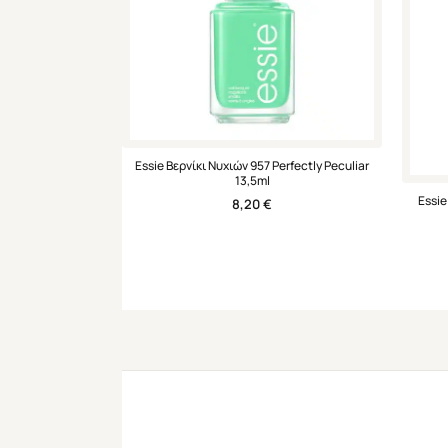
Essie Βερνίκι Νυχιών 957 Perfectly Peculiar
13,5ml
Essie
8,20
€