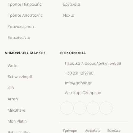
Τρόποι Πληρωμής
Εργαλεία
Τρόποι Αποστολής
Νύχια
Υπαναχώρηση
Επικοινωνία
ΔΗΜΟΦΙΛΕΊΣ ΜΆΡΚΕΣ
ΕΠΙΚΟΙΝΩΝΊΑ
Πέρδικα 7, Θεσσαλονίκη 54639
Wella
+30 231 1219790
Schwarzkopff
info@gohair.gr
K18
Δευ-Κυρ: Ολοήμερο
Arren
MilkShake
Mon Platin
Γρήγορη
Ασφαλείς
Εύκολες
Babyliss Pro