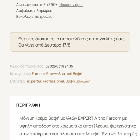
Expertia
Δωρεαν αποστολη 39€+
*Ισχύουν όροι
Professionel
Ασφαλεις πληρωμες
Ευκολες επιστροφες
5.3
Καστανό
Ανοιχτό
Θερινές διακοπές: η αποστολή της παραγγελίας σας
Χρυσό
θα γίνει από Δευτέρα 17/8.
100ml
ποσότητα
Κωδικός προϊόντος:
5202663189435
Κατηγορίες:
Farcom
,
Επαγγελματική Βαφή
Ετικέτες:
expertia
,
Professionel
,
Βαφή μαλλιών
ΠΕΡΙΓΡΑΦΉ
Μόνιμη κρέμα βαφή μαλλιών
EXPERTIA
της
Farcom
με
υψηλή απόδοση στο χρωματικό αποτέλεσμα, φωτεινότητα
στην απόχρωση και πλούσια απαλή υφή. Έντονα λαμπερές