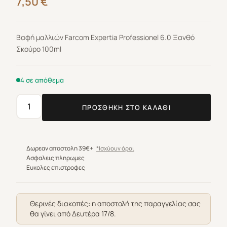
7,50
€
Βαφή μαλλιών Farcom Expertia Professionel 6.0 Ξανθό
Σκούρο 100ml
4 σε απόθεμα
ΠΡΟΣΘΉΚΗ ΣΤΟ ΚΑΛΆΘΙ
Βαφή
μαλλιών
Farcom
Expertia
Δωρεαν αποστολη 39€+
*Ισχύουν όροι
Professionel
Ασφαλεις πληρωμες
Ευκολες επιστροφες
6.0
Ξανθό
Σκούρο
Θερινές διακοπές: η αποστολή της παραγγελίας σας
100ml
θα γίνει από Δευτέρα 17/8.
ποσότητα