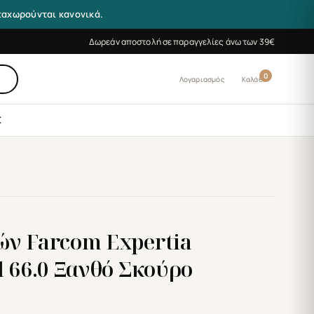
αταχωρούνται κανονικά.
Δωρεάν αποστολή σε παραγγελίες άνω των 39€
0
Λογαριασμός
Καλάθι
Σ
ών Farcom Expertia
l 66.0 Ξανθό Σκούρο