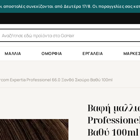
οι αποστολές συνεχίζονται από Δευτέρα 17/8. Οι παραγγελίες σας κ
τηση
ντων
ΜΑΛΛΙΆ
ΟΜΟΡΦΙΆ
ΕΡΓΑΛΕΊΑ
ΜΆΡΚΕ
com Expertia Professionel 66.0 Ξανθό Σκούρο Βαθύ 100ml
Βαφή μαλλι
Professione
Βαθύ 100ml