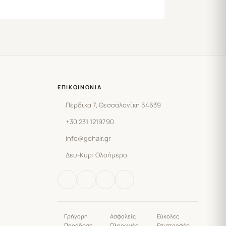
ΕΠΙΚΟΙΝΩΝΊΑ
Πέρδικα 7, Θεσσαλονίκη 54639
+30 231 1219790
info@gohair.gr
Δευ-Κυρ: Ολοήμερο
Γρήγορη
Ασφαλείς
Εύκολες
Παράδοση
Πληρωμές
Επιστροφές