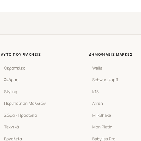
ΑΥΤΌ ΠΟΥ ΨΆΧΝΕΙΣ
ΔΗΜΟΦΙΛΕΊΣ ΜΆΡΚΕΣ
Θεραπείες
Wella
Άνδρας
Schwarzkopff
Styling
K18
Περιποίηση Μαλλιών
Arren
Σώμα - Πρόσωπο
MilkShake
Τεχνικά
Mon Platin
Εργαλεία
Babyliss Pro