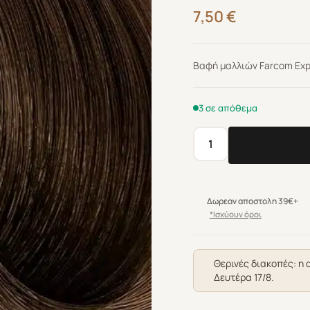
7,50
€
Βαφή μαλλιών Farcom Expe
3 σε απόθεμα
Βαφή
μαλλιών
Farcom
Expertia
Δωρεαν αποστολη 39€+
Professionel
*Ισχύουν όροι
66.0
Ξανθό
Σκούρο
Θερινές διακοπές: η 
Δευτέρα 17/8.
Βαθύ
100ml
ποσότητα