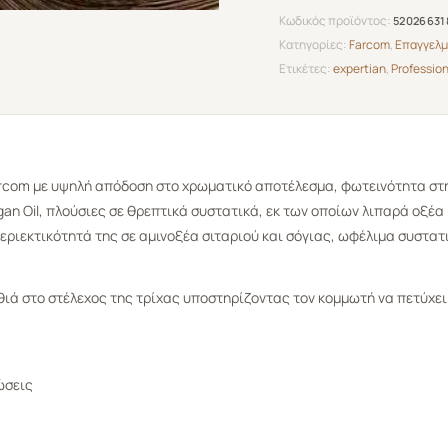
Κωδικός προϊόντος:
52026631
Κατηγορίες:
Farcom
,
Επαγγελμ
Ετικέτες:
expertian
,
Profession
rcom
με υψηλή απόδοση στο χρωματικό αποτέλεσμα, φωτεινότητα στ
n Oil, πλούσιες σε θρεπτικά συστατικά, εκ των οποίων λιπαρά οξέα 
εριεκτικότητά της σε αμινοξέα σιταριού και σόγιας, ωφέλιμα συστατι
ιά στο στέλεχος της τρίχας υποστηρίζοντας τον κομμωτή να πετύχε
ώσεις