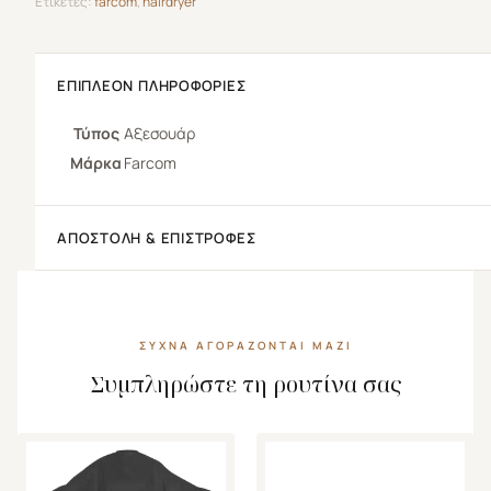
Ετικέτες:
farcom
,
hairdryer
ΕΠΙΠΛΈΟΝ ΠΛΗΡΟΦΟΡΊΕΣ
Τύπος
Αξεσουάρ
Μάρκα
Farcom
ΑΠΟΣΤΟΛΉ & ΕΠΙΣΤΡΟΦΈΣ
ΣΥΧΝΆ ΑΓΟΡΆΖΟΝΤΑΙ ΜΑΖΊ
Συμπληρώστε τη ρουτίνα σας