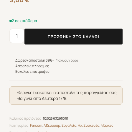
2 σε απόθεμα
ΠΡΟΣΘΉΚΗ ΣΤΟ ΚΑΛΆΘΙ
Φυσούνα
Universal
Μεγάλη
1921
Δωρεαν αποστολη 39€+
*Ισχύουν όροι
ποσότητα
Ασφαλεις πληρωμες
Ευκολες επιστροφες
Θερινές διακοπές: η αποστολή της παραγγελίας σας
θα γίνει από Δευτέρα 17/8.
Κωδικός προϊόντος:
5202663295051
Κατηγορίες:
Farcom
,
Αξεσουάρ
,
Εργαλεία
,
Ηλ. Συσκευές
,
Μάρκες