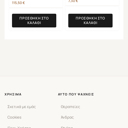
7,30
€
115,50
€
ΠΡΟΣΘΉΚΗ ΣΤΟ
ΠΡΟΣΘΉΚΗ ΣΤΟ
ΚΑΛΆΘΙ
ΚΑΛΆΘΙ
ΧΡΉΣΙΜΑ
ΑΥΤΌ ΠΟΥ ΨΆΧΝΕΙΣ
Σχετικά με εμάς
Θεραπείες
Cookies
Άνδρας
Όροι Χρήσης
Styling