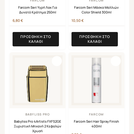
FARCOM
FARCOM
Farcom Seri Υγρή Λακ Για
Farcom Seri Μάσκα Μαλλιών
Δυνατό Κράτημα 250ml
Color Shield 300ml
6,80
€
10,50
€
ΠΡΟΣΘΉΚΗ ΣΤΟ
ΠΡΟΣΘΉΚΗ ΣΤΟ
ΚΑΛΆΘΙ
ΚΑΛΆΘΙ
BABYLISS PRO
FARCOM
Babyliss Pro 4Artists FXFS2GE
Farcom Seri Hair Spray Finish
Ξυριστική Μηχανή 2 Κεφαλών
400ml
Χρυσή