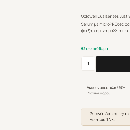
Goldwell Dualsenses Just
Serum με microPROtec comp
φριζαρισμένα μαλλιά που
3 σε απόθεμα
Goldwell
Dualsenses
Just
Smooth
Δωρεαν αποστολη 39€+
6
*Ισχύουν όροι
Effects
Serum
100ml
Θερινές διακοπές: η 
Δευτέρα 17/8.
ποσότητα