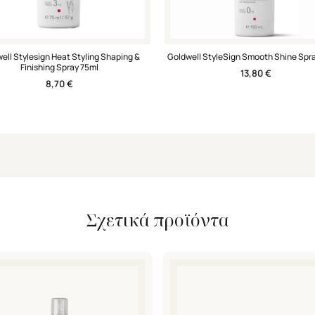
ell Stylesign Heat Styling Shaping &
Goldwell StyleSign Smooth Shine Spr
Finishing Spray 75ml
13,80
€
8,70
€
Σχετικά προϊόντα