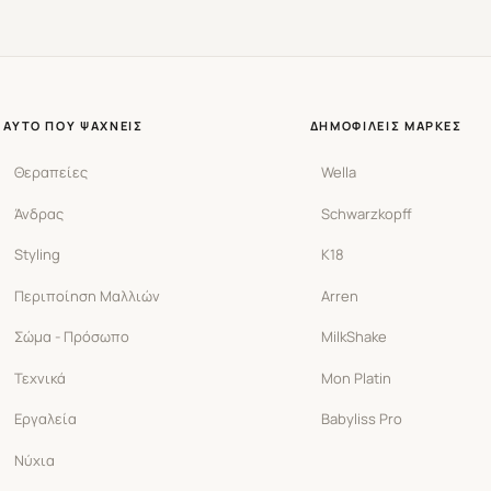
ΑΥΤΌ ΠΟΥ ΨΆΧΝΕΙΣ
ΔΗΜΟΦΙΛΕΊΣ ΜΆΡΚΕΣ
Θεραπείες
Wella
Άνδρας
Schwarzkopff
Styling
K18
Περιποίηση Μαλλιών
Arren
Σώμα - Πρόσωπο
MilkShake
Τεχνικά
Mon Platin
Εργαλεία
Babyliss Pro
Νύχια