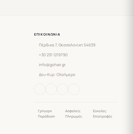
ΕΠΙΚΟΙΝΩΝΊΑ
Πέρδικα 7, Θεσσαλονίκη 54639
+30 231 1219790
info@gohair.gr
Δευ-Κυρ: Ολοήμερο
Γρήγορη
Ασφαλείς
Εύκολες
Παράδοση
Πληρωμές
Επιστροφές