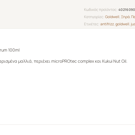
Κωδικός προϊόντος:
40216090
Κατηγορίες:
Goldwell
,
Ξηρά
,
Πε
Ετικέτες:
antifrizz
,
goldwell
,
ju
erum 100ml
ισμένα μαλλιά, περιέχει microPROtec complex και Kukui Nut Oil.