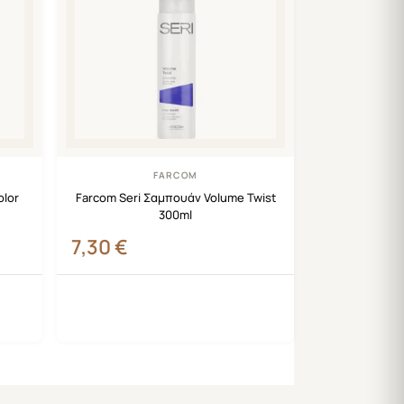
FARCOM
olor
Farcom Seri Σαμπουάν Volume Twist
300ml
7,30
€