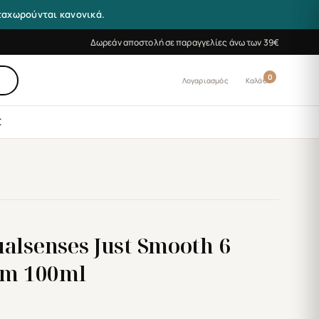
αταχωρούνται κανονικά.
Δωρεάν αποστολή σε παραγγελίες άνω των 39€
0
Λογαριασμός
Καλάθι
Σ
alsenses Just Smooth 6
um 100ml