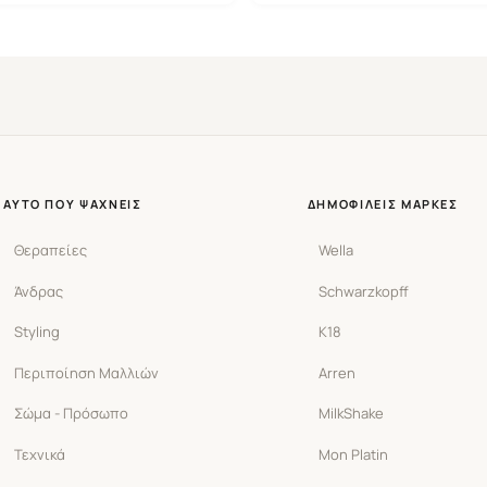
ΑΥΤΌ ΠΟΥ ΨΆΧΝΕΙΣ
ΔΗΜΟΦΙΛΕΊΣ ΜΆΡΚΕΣ
Θεραπείες
Wella
Άνδρας
Schwarzkopff
Styling
K18
Περιποίηση Μαλλιών
Arren
Σώμα - Πρόσωπο
MilkShake
Τεχνικά
Mon Platin