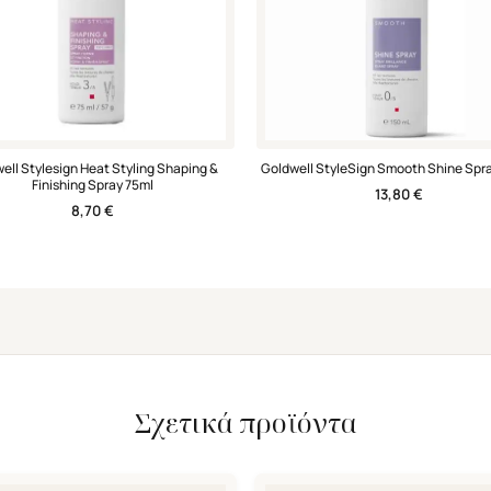
ell Stylesign Heat Styling Shaping &
Goldwell StyleSign Smooth Shine Spr
Finishing Spray 75ml
13,80
€
8,70
€
Σχετικά προϊόντα