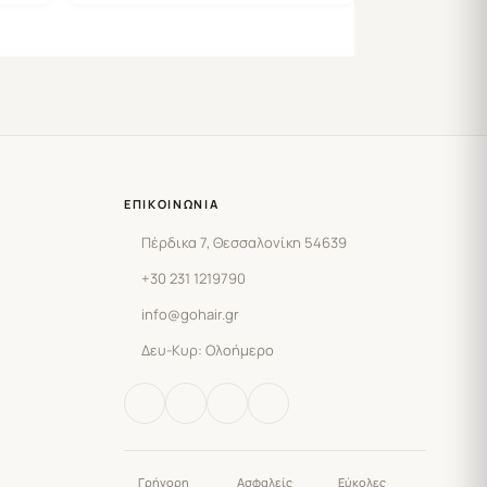
ΕΠΙΚΟΙΝΩΝΊΑ
Πέρδικα 7, Θεσσαλονίκη 54639
+30 231 1219790
info@gohair.gr
Δευ-Κυρ: Ολοήμερο
Γρήγορη
Ασφαλείς
Εύκολες