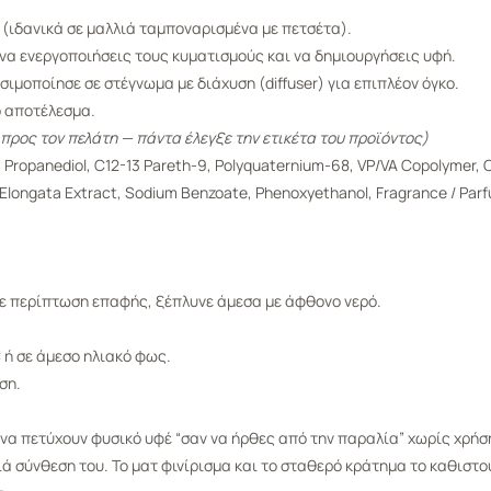
(ιδανικά σε μαλλιά ταμποναρισμένα με πετσέτα).
α να ενεργοποιήσεις τους κυματισμούς και να δημιουργήσεις υφή.
ιμοποίησε σε στέγνωμα με διάχυση (diffuser) για επιπλέον όγκο.
ο αποτέλεσμα.
 προς τον πελάτη — πάντα έλεγξε την ετικέτα του προϊόντος)
, Propanediol, C12-13 Pareth-9, Polyquaternium-68, VP/VA Copolymer, Ce
lia Elongata Extract, Sodium Benzoate, Phenoxyethanol, Fragrance / Par
Σε περίπτωση επαφής, ξέπλυνε άμεσα με άφθονο νερό.
 ή σε άμεσο ηλιακό φως.
ση.
ν να πετύχουν φυσικό υφέ “σαν να ήρθες από την παραλία” χωρίς χρήσ
ά σύνθεση του. Το ματ φινίρισμα και το σταθερό κράτημα το καθιστού