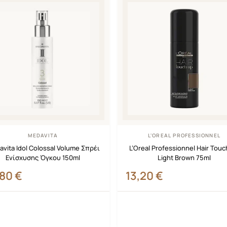
MEDAVITA
L'OREAL PROFESSIONNEL
vita Idol Colossal Volume Σπρέι
L’Oreal Professionnel Hair Touc
Ενίσχυσης Όγκου 150ml
Light Brown 75ml
,80
€
13,20
€