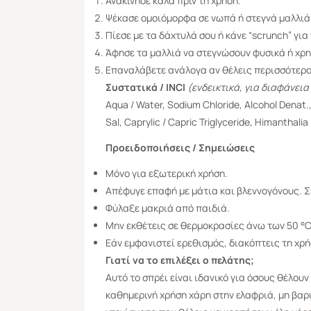
Ανακίνησε καλά πριν τη χρήση.
Ψέκασε ομοιόμορφα σε νωπά ή στεγνά μαλλιά 
Πίεσε με τα δάχτυλά σου ή κάνε “scrunch” γι
Άφησε τα μαλλιά να στεγνώσουν φυσικά ή χρησ
Επαναλάβετε ανάλογα αν θέλεις περισσότερ
Συστατικά / INCI
(ενδεικτικά, για διαφάνεια
Aqua / Water, Sodium Chloride, Alcohol Denat.
Sal, Caprylic / Capric Triglyceride, Himantha
Προειδοποιήσεις / Σημειώσεις
Μόνο για εξωτερική χρήση.
Απέφυγε επαφή με μάτια και βλεννογόνους. 
Φύλαξε μακριά από παιδιά.
Μην εκθέτεις σε θερμοκρασίες άνω των 50 °C
Εάν εμφανιστεί ερεθισμός, διακόπτεις τη χρή
Γιατί να το επιλέξει ο πελάτης;
Αυτό το σπρέι είναι ιδανικό για όσους θέλου
καθημερινή χρήση χάρη στην ελαφριά, μη βαρι