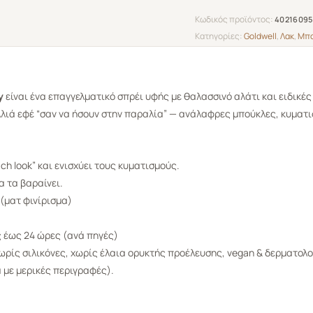
Κωδικός προϊόντος:
40216095
Κατηγορίες:
Goldwell
,
Λακ
,
Μπο
y
είναι ένα επαγγελματικό σπρέι υφής με θαλασσινό αλάτι και ειδικέ
λιά εφέ “σαν να ήσουν στην παραλία” — ανάλαφρες μπούκλες, κυματισ
ch look
” και ενισχύει τους κυματισμούς.
α τα βαραίνει.
 (ματ φινίρισμα)
 έως 24 ώρες (ανά πηγές)
χωρίς σιλικόνες, χωρίς έλαια ορυκτής προέλευσης, vegan & δερματολο
 με μερικές περιγραφές).