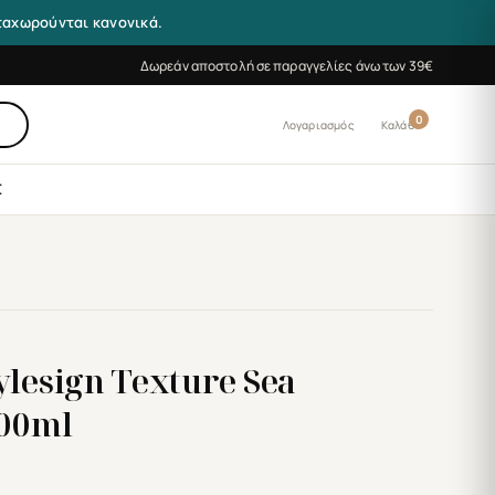
αταχωρούνται κανονικά.
Δωρεάν αποστολή σε παραγγελίες άνω των 39€
0
Λογαριασμός
Καλάθι
Σ
ylesign Texture Sea
200ml