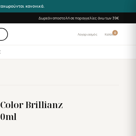
αταχωρούνται κανονικά.
Δωρεάν αποστολή σε παραγγελίες άνω των 39€
0
Λογαριασμός
Καλάθι
Σ
Color Brillianz
00ml