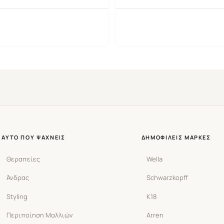
ΑΥΤΌ ΠΟΥ ΨΆΧΝΕΙΣ
ΔΗΜΟΦΙΛΕΊΣ ΜΆΡΚΕΣ
Θεραπείες
Wella
Άνδρας
Schwarzkopff
Styling
K18
Περιποίηση Μαλλιών
Arren