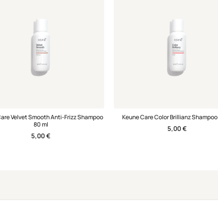
are Velvet Smooth Anti-Frizz Shampoo
Keune Care Color Brillianz Shampo
80 ml
5,00
€
5,00
€