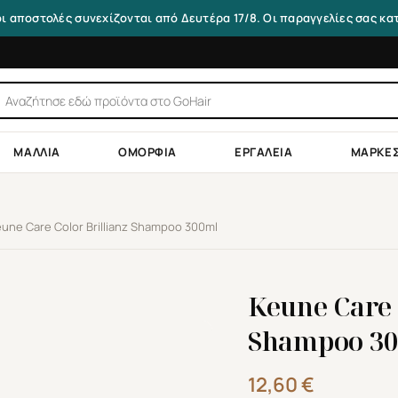
οι αποστολές συνεχίζονται από Δευτέρα 17/8. Οι παραγγελίες σας κ
τηση
ντων
ΜΑΛΛΙΆ
ΟΜΟΡΦΙΆ
ΕΡΓΑΛΕΊΑ
ΜΆΡΚΕ
une Care Color Brillianz Shampoo 300ml
Keune Care 
Shampoo 3
12,60
€