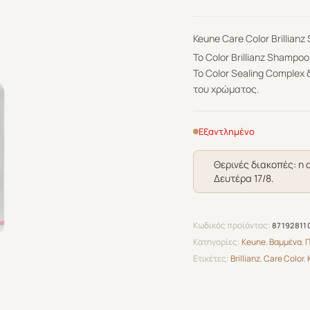
Keune Care Color Brillian
Το
Color Brillianz Shampoo
Το Color Sealing Complex
του χρώματος.
Εξαντλημένο
Θερινές διακοπές: η 
Δευτέρα 17/8.
Κωδικός προϊόντος:
87192811
Κατηγορίες:
Keune
,
Βαμμένα
,
Π
Ετικέτες:
Brillianz
,
Care Color
,