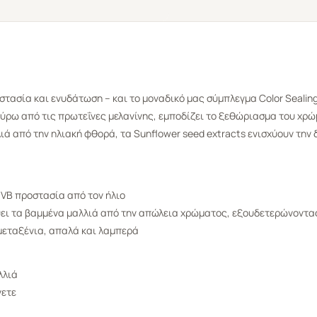
στασία και ενυδάτωση – και το μοναδικό μας σύμπλεγμα Color Seali
ύρω από τις πρωτεΐνες μελανίνης, εμποδίζει το ξεθώριασμα του χρώ
ιά από την ηλιακή φθορά, τα Sunflower seed extracts ενισχύουν την 
UVB προστασία από τον ήλιο
ει τα βαμμένα μαλλιά από την απώλεια χρώματος, εξουδετερώνοντας
μεταξένια, απαλά και λαμπερά
λλιά
νετε