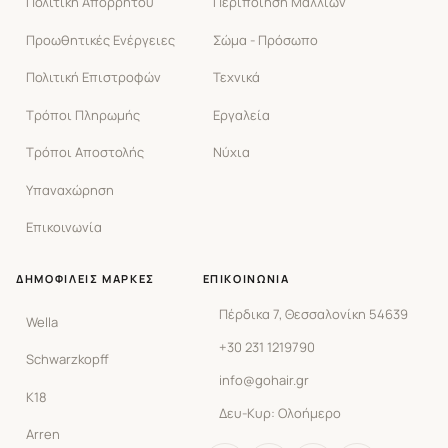
Πολιτική Απορρήτου
Περιποίηση Μαλλιών
Προωθητικές Ενέργειες
Σώμα - Πρόσωπο
Πολιτική Επιστροφών
Τεχνικά
Τρόποι Πληρωμής
Εργαλεία
Τρόποι Αποστολής
Νύχια
Υπαναχώρηση
Επικοινωνία
ΔΗΜΟΦΙΛΕΊΣ ΜΆΡΚΕΣ
ΕΠΙΚΟΙΝΩΝΊΑ
Πέρδικα 7, Θεσσαλονίκη 54639
Wella
+30 231 1219790
Schwarzkopff
info@gohair.gr
K18
Δευ-Κυρ: Ολοήμερο
Arren