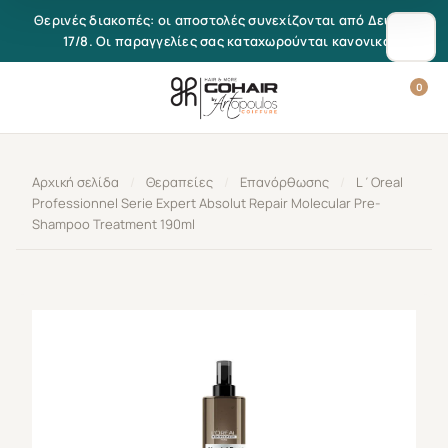
Μετάβαση στο περιεχόμενο
Θερινές διακοπές: οι αποστολές συνεχίζονται από Δευτέρα
17/8. Οι παραγγελίες σας καταχωρούνται κανονικά.
0
Αρχική σελίδα
/
Θεραπείες
/
Επανόρθωσης
/
L΄Oreal
Professionnel Serie Expert Absolut Repair Molecular Pre-
Shampoo Treatment 190ml