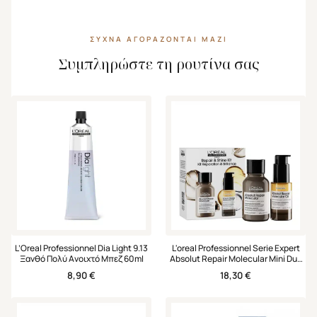
ΣΥΧΝΆ ΑΓΟΡΆΖΟΝΤΑΙ ΜΑΖΊ
Συμπληρώστε τη ρουτίνα σας
L’Oreal Professionnel Dia Light 9.13
L'oreal Professionnel Serie Expert
Ξανθό Πολύ Ανοιχτό Μπεζ 60ml
Absolut Repair Molecular Mini Duo
Set Σαμπουάν & Έλαιο
8,90
€
18,30
€