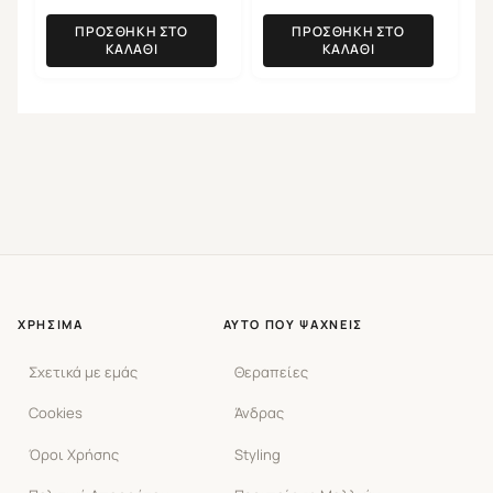
ΠΡΟΣΘΉΚΗ ΣΤΟ
ΠΡΟΣΘΉΚΗ ΣΤΟ
ΚΑΛΆΘΙ
ΚΑΛΆΘΙ
ΧΡΉΣΙΜΑ
ΑΥΤΌ ΠΟΥ ΨΆΧΝΕΙΣ
Σχετικά με εμάς
Θεραπείες
Cookies
Άνδρας
Όροι Χρήσης
Styling