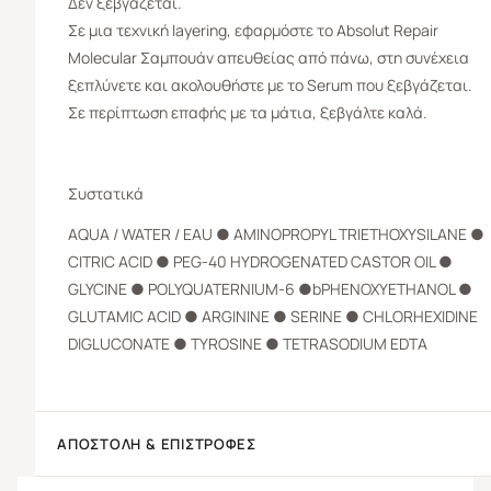
Δεν ξεβγάζεται.
Σε μια τεχνική layering, εφαρμόστε το Absolut Repair
Molecular Σαμπουάν απευθείας από πάνω, στη συνέχεια
ξεπλύνετε και ακολουθήστε με το Serum που ξεβγάζεται.
Σε περίπτωση επαφής με τα μάτια, ξεβγάλτε καλά.
Συστατικά
AQUA / WATER / EAU ● AMINOPROPYL TRIETHOXYSILANE ●
CITRIC ACID ● PEG-40 HYDROGENATED CASTOR OIL ●
GLYCINE ● POLYQUATERNIUM-6 ●bPHENOXYETHANOL ●
GLUTAMIC ACID ● ARGININE ● SERINE ● CHLORHEXIDINE
DIGLUCONATE ● TYROSINE ● TETRASODIUM EDTA
ΑΠΟΣΤΟΛΉ & ΕΠΙΣΤΡΟΦΈΣ