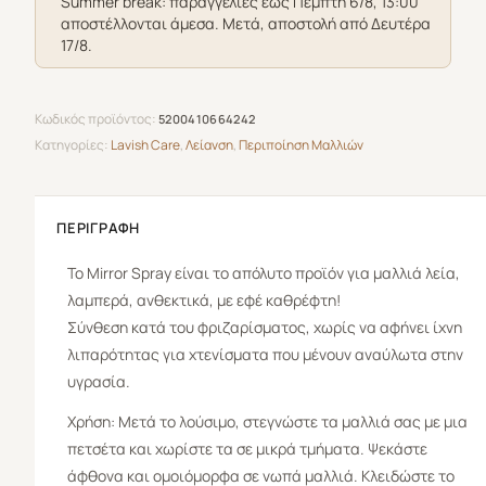
Summer break: παραγγελίες έως Πέμπτη 6/8, 13:00
αποστέλλονται άμεσα. Μετά, αποστολή από Δευτέρα
17/8.
Κωδικός προϊόντος:
5200410664242
Κατηγορίες:
Lavish Care
,
Λείανση
,
Περιποίηση Μαλλιών
ΠΕΡΙΓΡΑΦΉ
Το Mirror Spray είναι το απόλυτο προϊόν για μαλλιά λεία,
λαμπερά, ανθεκτικά, με εφέ καθρέφτη!
Σύνθεση κατά του φριζαρίσματος, χωρίς να αφήνει ίχνη
λιπαρότητας για χτενίσματα που μένουν αναύλωτα στην
υγρασία.
Χρήση: Μετά το λούσιμο, στεγνώστε τα μαλλιά σας με μια
πετσέτα και χωρίστε τα σε μικρά τμήματα. Ψεκάστε
άφθονα και ομοιόμορφα σε νωπά μαλλιά. Κλειδώστε το