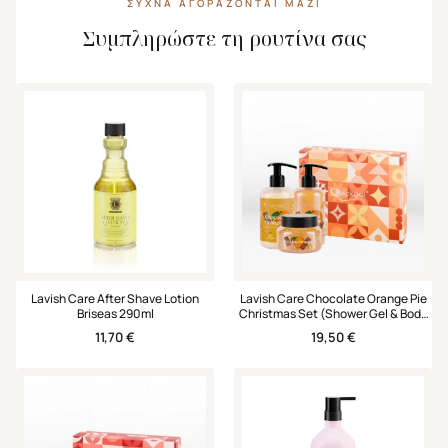
ΣΥΧΝΆ ΑΓΟΡΆΖΟΝΤΑΙ ΜΑΖΊ
Συμπληρώστε τη ρουτίνα σας
Lavish Care After Shave Lotion
Lavish Care Chocolate Orange Pie
Briseas 290ml
Christmas Set (Shower Gel & Body
Scrub & Hand & Body Cream)
11,70
€
19,50
€