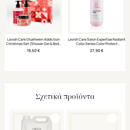
Lavish Care Gluehwein Addiction
Lavish Care Salon Expertise Radiant
Christmas Set (Shower Gel & Body
Color Series Color Protect
Scrub & Hand & Body Cream)
Conditioner 1000ml
19,50
€
27,90
€
Σχετικά προϊόντα