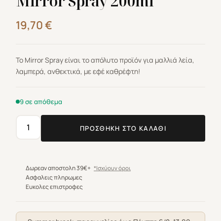
Mirror Spray 200ml
19,70
€
Το Mirror Spray είναι το απόλυτο προϊόν για μαλλιά λεία,
λαμπερά, ανθεκτικά, με εφέ καθρέφτη!
9 σε απόθεμα
ΠΡΟΣΘΉΚΗ ΣΤΟ ΚΑΛΆΘΙ
Lavish
Care
Hero
Series
Δωρεαν αποστολη 39€+
*Ισχύουν όροι
Mirror
Ασφαλεις πληρωμες
Ευκολες επιστροφες
Spray
200ml
ποσότητα