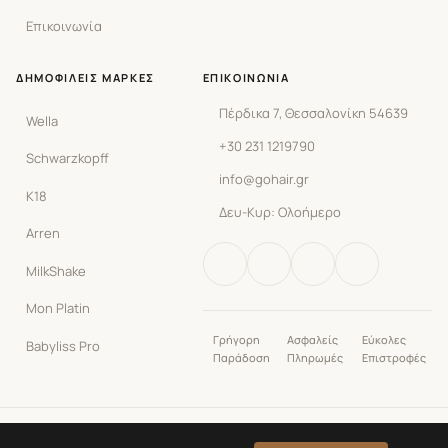
Επικοινωνία
ΔΗΜΟΦΙΛΕΊΣ ΜΆΡΚΕΣ
ΕΠΙΚΟΙΝΩΝΊΑ
Πέρδικα 7, Θεσσαλονίκη 54639
Wella
+30 231 1219790
Schwarzkopff
info@gohair.gr
K18
Δευ-Κυρ: Ολοήμερο
Arren
MilkShake
Mon Platin
Γρήγορη
Ασφαλείς
Εύκολες
Babyliss Pro
Παράδοση
Πληρωμές
Επιστροφές
© 2026 GoHair.gr. Με επιφύλαξη κάθε δικαιώματος.