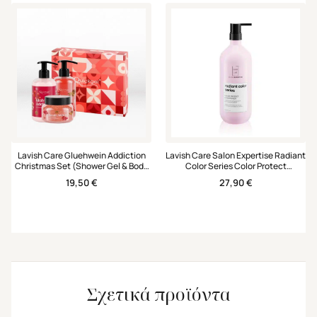
Lavish Care Gluehwein Addiction
Lavish Care Salon Expertise Radiant
Christmas Set (Shower Gel & Body
Color Series Color Protect
Scrub & Hand & Body Cream)
Conditioner 1000ml
19,50
€
27,90
€
Σχετικά προϊόντα