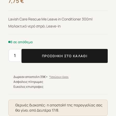
7,75
€
Lavish Care Rescue Me Leave in Conditioner 300ml
Μαλακτικό νερό σπρέι Leave-in
8 σε απόθεμα
ΠΡΟΣΘΉΚΗ ΣΤΟ ΚΑΛΆΘΙ
Lavish
Care
Rescue
Me
Δωρεαν αποστολη 39€+
*Ισχύουν όροι
Leave
Ασφαλεις πληρωμες
Ευκολες επιστροφες
in
Conditioner
300ml
Θερινές διακοπές: η αποστολή της παραγγελίας σας
ποσότητα
θα γίνει από Δευτέρα 17/8.