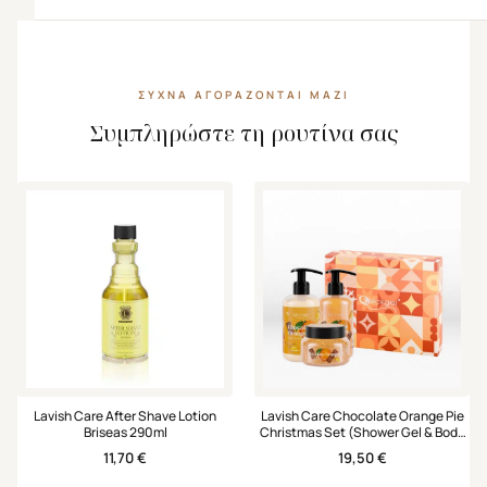
ΣΥΧΝΆ ΑΓΟΡΆΖΟΝΤΑΙ ΜΑΖΊ
Συμπληρώστε τη ρουτίνα σας
Lavish Care After Shave Lotion
Lavish Care Chocolate Orange Pie
Briseas 290ml
Christmas Set (Shower Gel & Body
Scrub & Hand & Body Cream)
11,70
€
19,50
€