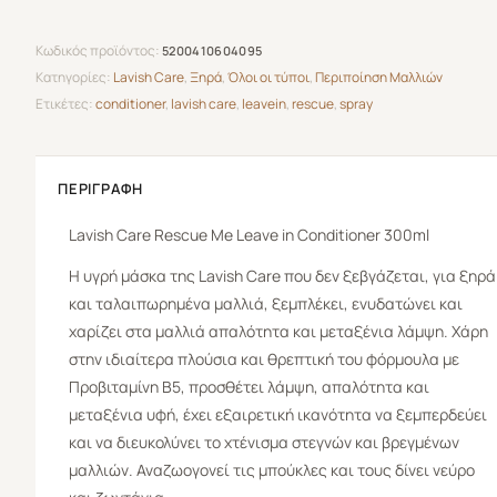
Κωδικός προϊόντος:
5200410604095
Κατηγορίες:
Lavish Care
,
Ξηρά
,
Όλοι οι τύποι
,
Περιποίηση Μαλλιών
Ετικέτες:
conditioner
,
lavish care
,
leavein
,
rescue
,
spray
ΠΕΡΙΓΡΑΦΉ
Lavish Care
Rescue Me
Leave in Conditioner
300ml
Η υγρή μάσκα της Lavish Care που δεν ξεβγάζεται, για ξηρά
και ταλαιπωρημένα μαλλιά, ξεμπλέκει, ενυδατώνει και
χαρίζει στα μαλλιά απαλότητα και μεταξένια λάμψη. Χάρη
στην ιδιαίτερα πλούσια και θρεπτική του φόρμουλα με
Προβιταμίνη Β5, προσθέτει λάμψη, απαλότητα και
μεταξένια υφή, έχει εξαιρετική ικανότητα να ξεμπερδεύει
και να διευκολύνει το χτένισμα στεγνών και βρεγμένων
μαλλιών. Αναζωογονεί τις μπούκλες και τους δίνει νεύρο