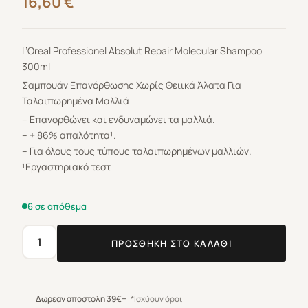
16,60
€
L’Oreal Professionel Absolut Repair Molecular Shampoo
300ml
Σαμπουάν Επανόρθωσης Χωρίς Θειικά Άλατα Για
Ταλαιπωρημένα Μαλλιά
– Επανορθώνει και ενδυναμώνει τα μαλλιά.
– + 86% απαλότητα¹.
– Για όλους τους τύπους ταλαιπωρημένων μαλλιών.
¹Εργαστηριακό τεστ
6 σε απόθεμα
ΠΡΟΣΘΉΚΗ ΣΤΟ ΚΑΛΆΘΙ
L'Oreal
Professionel
Absolut
Repair
Δωρεαν αποστολη 39€+
*Ισχύουν όροι