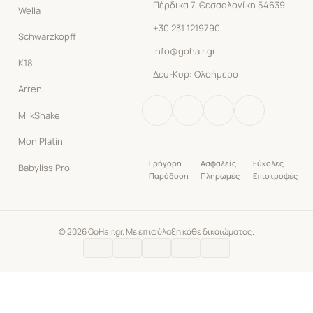
Πέρδικα 7, Θεσσαλονίκη 54639
Wella
+30 231 1219790
Schwarzkopff
info@gohair.gr
K18
Δευ-Κυρ: Ολοήμερο
Arren
MilkShake
Mon Platin
Γρήγορη
Ασφαλείς
Εύκολες
Babyliss Pro
Παράδοση
Πληρωμές
Επιστροφές
© 2026 GoHair.gr. Με επιφύλαξη κάθε δικαιώματος.