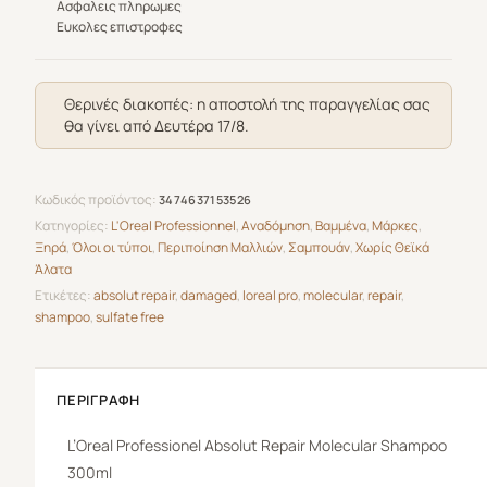
Molecular
Ασφαλεις πληρωμες
Ευκολες επιστροφες
Shampoo
300ml
ποσότητα
Θερινές διακοπές: η αποστολή της παραγγελίας σας
θα γίνει από Δευτέρα 17/8.
Κωδικός προϊόντος:
3474637153526
Κατηγορίες:
L'Oreal Professionnel
,
Αναδόμηση
,
Βαμμένα
,
Μάρκες
,
Ξηρά
,
Όλοι οι τύποι
,
Περιποίηση Μαλλιών
,
Σαμπουάν
,
Χωρίς Θεϊκά
Άλατα
Ετικέτες:
absolut repair
,
damaged
,
loreal pro
,
molecular
,
repair
,
shampoo
,
sulfate free
ΠΕΡΙΓΡΑΦΉ
L’Oreal
Professionel Absolut Repair Molecular
Shampoo
300ml