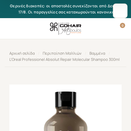
Μετάβαση στο περιεχόμενο
Θερινές διακοπές: οι αποστολές συνεχίζονται από Δευτέρα
17/8. Οι παραγγελίες σας καταχωρούνται κανονικά.
0
Αρχική σελίδα
/
Περιποίηση Μαλλιών
/
Βαμμένα
/
L’Oreal Professionel Absolut Repair Molecular Shampoo 300ml