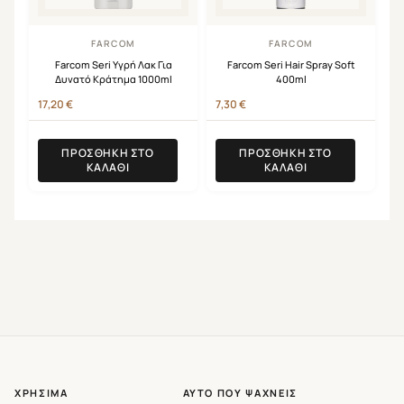
FARCOM
FARCOM
Farcom Seri Υγρή Λακ Για
Farcom Seri Hair Spray Soft
Δυνατό Κράτημα 1000ml
400ml
17,20
€
7,30
€
ΠΡΟΣΘΉΚΗ ΣΤΟ
ΠΡΟΣΘΉΚΗ ΣΤΟ
ΚΑΛΆΘΙ
ΚΑΛΆΘΙ
ΧΡΉΣΙΜΑ
ΑΥΤΌ ΠΟΥ ΨΆΧΝΕΙΣ