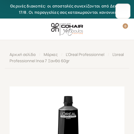
Μετάβαση στο περιεχόμενο
Θερινές διακοπές: οι αποστολές συνεχίζονται από Δευτέρα
17/8. Οι παραγγελίες σας καταχωρούνται κανονικά.
0
Αρχική σελίδα
/
Μάρκες
/
L'Oreal Professionnel
/
L’oreal
Professionnel Inoa 7 Ξανθό 60gr