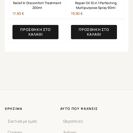
Relief A-Discomfort Treatment
Repair Oil 10 in 1 Perfecting
200ml
Multipurpose Spray 90ml
17,90
€
19,90
€
ΠΡΟΣΘΉΚΗ ΣΤΟ
ΠΡΟΣΘΉΚΗ ΣΤΟ
ΚΑΛΆΘΙ
ΚΑΛΆΘΙ
ΧΡΉΣΙΜΑ
ΑΥΤΌ ΠΟΥ ΨΆΧΝΕΙΣ
Σχετικά με εμάς
Θεραπείες
Cookies
Άνδρας