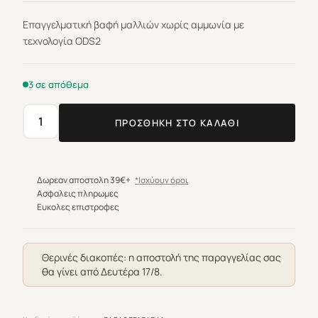
Επαγγελματική βαφή μαλλιών χωρίς αμμωνία με
τεχνολογία ODS2
3 σε απόθεμα
ΠΡΟΣΘΉΚΗ ΣΤΟ ΚΑΛΆΘΙ
L'oreal
Professionnel
Inoa
7
Δωρεαν αποστολη 39€+
*Ισχύουν όροι
Ξανθό
Ασφαλεις πληρωμες
Ευκολες επιστροφες
60gr
ποσότητα
Θερινές διακοπές: η αποστολή της παραγγελίας σας
θα γίνει από Δευτέρα 17/8.