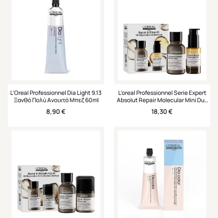
L’Oreal Professionnel Dia Light 9.13
L'oreal Professionnel Serie Expert
Ξανθό Πολύ Ανοιχτό Μπεζ 60ml
Absolut Repair Molecular Mini Duo
Set Σαμπουάν & Έλαιο
8,90
€
18,30
€