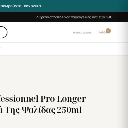
αταχωρούνται κανονικά.
Δωρεάν αποστολή σε παραγγελίες άνω των 39€
0
Λογαριασμός
Καλάθι
Σ
fessionnel Pro Longer
 Της Ψαλίδας 250ml