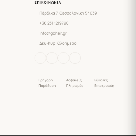
ΕΠΙΚΟΙΝΩΝΊΑ
Πέρδικα 7, Θεσσαλονίκη 54639
+30 231 1219790
info@gohair.gr
Δευ-Κυρ: Ολοήμερο
Γρήγορη
Ασφαλείς
Εύκολες
Παράδοση
Πληρωμές
Επιστροφές