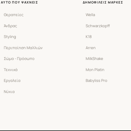
ΑΥΤΌ ΠΟΥ ΨΆΧΝΕΙΣ
ΔΗΜΟΦΙΛΕΊΣ ΜΆΡΚΕΣ
Θεραπείες
Wella
Άνδρας
Schwarzkopff
Styling
K18
Περιποίηση Μαλλιών
Arren
Σώμα - Πρόσωπο
MilkShake
Τεχνικά
Mon Platin
Εργαλεία
Babyliss Pro
Νύχια