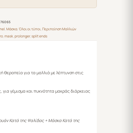
976065
nel
,
Μάσκα
,
Όλοι οι τύποι
,
Περιποίηση Μαλλιών
ro
,
mask
,
prolonger
,
split ends
κή θεραπεία για τα μαλλιά με λέπτυνση στις
 για γέμισμα και πυκνότητα μακράς διάρκειας
ουάν Κατά της Ψαλίδας + Μάσκα Κατά της