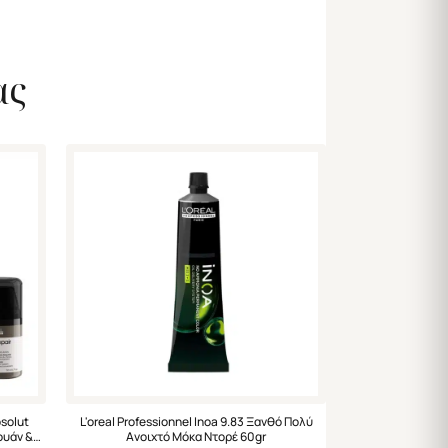
ας
bsolut
L'oreal Professionnel Inoa 9.83 Ξανθό Πολύ
ουάν &
Ανοιχτό Μόκα Ντορέ 60gr