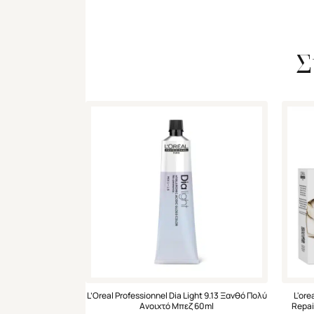
Σ
L’Oreal Professionnel Dia Light 9.13 Ξανθό Πολύ
L'ore
Ανοιχτό Μπεζ 60ml
Repai