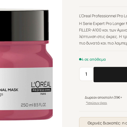
L’Oreal Professionnel Pro
Η Serie Expert Pro Longe
FILLER-A100 και των Αμινο
λέπτυνση στις άκρες. Η τ
πιο δυνατά και πιο λαμπε
4 σε απόθεμα
L'Oreal
Professionnel
Pro
Longer
Δωρεαν αποστολη 39€+
Μάσκα
*Ισχύουν όροι
Κατά
Της
Ψαλίδας
Θερινές διακοπές: η 