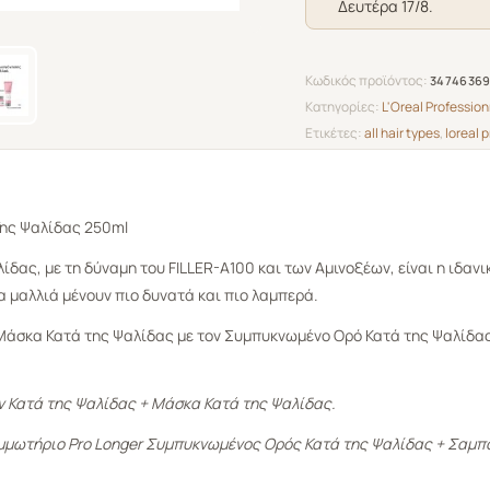
Δευτέρα 17/8.
250ml
ποσότητα
Κωδικός προϊόντος:
3474636
Κατηγορίες:
L'Oreal Profession
Ετικέτες:
all hair types
,
loreal p
ης Ψαλίδας
250ml
ίδας, με τη δύναμη του FILLER-A100 και των Αμινοξέων, είναι η ιδανι
α μαλλιά μένουν πιο δυνατά και πιο λαμπερά.
Μάσκα Κατά της Ψαλίδας με τον Συμπυκνωμένο Ορό Κατά της Ψαλίδας,
ν Κατά της Ψαλίδας + Μάσκα Κατά της Ψαλίδας.
ομμωτήριο Pro Longer Συμπυκνωμένος Ορός Κατά της Ψαλίδας + Σαμπ