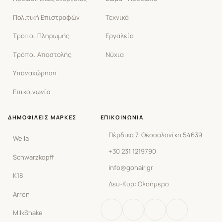
Πολιτική Επιστροφών
Τεχνικά
Τρόποι Πληρωμής
Εργαλεία
Τρόποι Αποστολής
Νύχια
Υπαναχώρηση
Επικοινωνία
ΔΗΜΟΦΙΛΕΊΣ ΜΆΡΚΕΣ
ΕΠΙΚΟΙΝΩΝΊΑ
Πέρδικα 7, Θεσσαλονίκη 54639
Wella
+30 231 1219790
Schwarzkopff
info@gohair.gr
K18
Δευ-Κυρ: Ολοήμερο
Arren
MilkShake