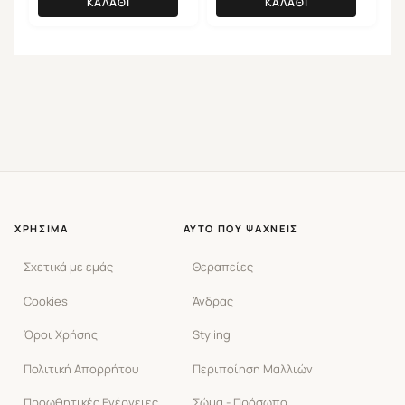
ΚΑΛΆΘΙ
ΚΑΛΆΘΙ
ΧΡΉΣΙΜΑ
ΑΥΤΌ ΠΟΥ ΨΆΧΝΕΙΣ
Σχετικά με εμάς
Θεραπείες
Cookies
Άνδρας
Όροι Χρήσης
Styling
Πολιτική Απορρήτου
Περιποίηση Μαλλιών
Προωθητικές Ενέργειες
Σώμα - Πρόσωπο