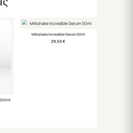
ας
Milkshake Incredible Serum 50ml
29,50
€
t 200ml