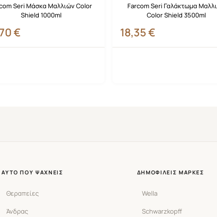
com Seri Μάσκα Μαλλιών Color
Farcom Seri Γαλάκτωμα Μαλλ
Shield 1000ml
Color Shield 3500ml
,70
€
18,35
€
ΑΥΤΌ ΠΟΥ ΨΆΧΝΕΙΣ
ΔΗΜΟΦΙΛΕΊΣ ΜΆΡΚΕΣ
Θεραπείες
Wella
Άνδρας
Schwarzkopff