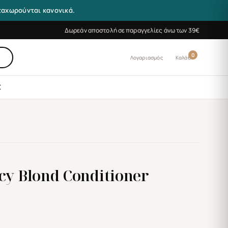
αταχωρούνται κανονικά.
Δωρεάν αποστολή σε παραγγελίες άνω των 39€
0
Λογαριασμός
Καλάθι
Σ
cy Blond Conditioner