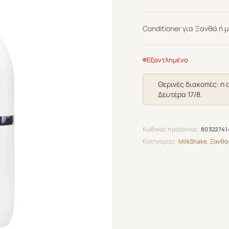
Conditioner για Ξανθά ή 
Εξαντλημένο
Θερινές διακοπές: η 
Δευτέρα 17/8.
Κωδικός προϊόντος:
80322741
Κατηγορίες:
MilkShake
,
Ξανθά