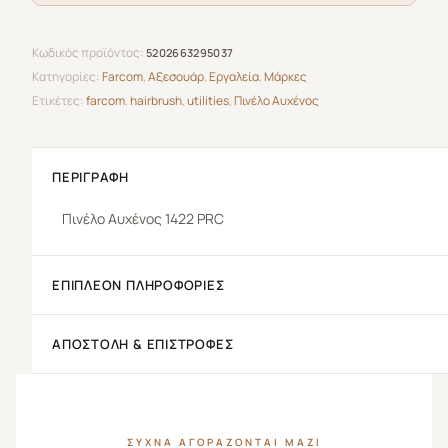
Κωδικός προϊόντος:
5202663295037
Κατηγορίες:
Farcom
,
Αξεσουάρ
,
Εργαλεία
,
Μάρκες
Ετικέτες:
farcom
,
hairbrush
,
utilities
,
Πινέλο Αυχένος
ΠΕΡΙΓΡΑΦΉ
Πινέλο
Αυχένος 1422 PRC
ΕΠΙΠΛΈΟΝ ΠΛΗΡΟΦΟΡΊΕΣ
ΑΠΟΣΤΟΛΉ & ΕΠΙΣΤΡΟΦΈΣ
ΣΥΧΝΆ ΑΓΟΡΆΖΟΝΤΑΙ ΜΑΖΊ