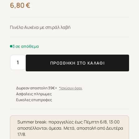
6,80
€
Πινέλο Αυχένα με σπιράλ λαβή
3 σε απόθεμα
ΠΡΟΣΘΉΚΗ ΣΤΟ ΚΑΛΆΘΙ
Πινέλο
Αυχένος
1422
PRC
Δωρεαν αποστολη 39€+
*Ισχύουν όροι
ποσότητα
Ασφαλεις πληρωμες
Ευκολες επιστροφες
Summer break: παραγγελίες έως Πέμπτη 6/8, 13:00
αποστέλλονται άμεσα. Μετά, αποστολή από Δευτέρα
17/8.