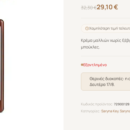
Original
Η
29,10
€
32,30
€
price
τρέχουσα
was:
τιμή
Χαμηλότερη τιμή τελευτ
32,30 €.
είναι:
Κρέμα μαλλιών χωρίς ξέβ
29,10 €.
μπούκλες.
Εξαντλημένο
Θερινές διακοπές: η 
Δευτέρα 17/8.
Κωδικός προϊόντος:
72900129
Κατηγορίες:
Saryna Key
,
Saryn