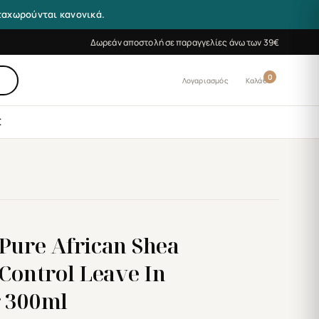
αταχωρούνται κανονικά.
Δωρεάν αποστολή σε παραγγελίες άνω των 39€
0
Λογαριασμός
Καλάθι
Σ
Pure African Shea
 Control Leave In
r 300ml