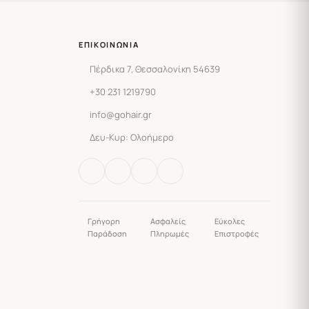
ΕΠΙΚΟΙΝΩΝΊΑ
Πέρδικα 7, Θεσσαλονίκη 54639
+30 231 1219790
info@gohair.gr
Δευ-Κυρ: Ολοήμερο
Γρήγορη
Ασφαλείς
Εύκολες
Παράδοση
Πληρωμές
Επιστροφές