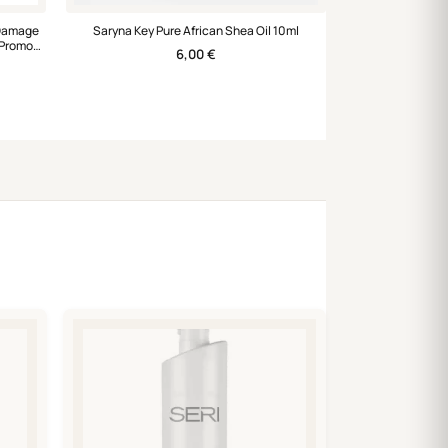
 Damage
Saryna Key Pure African Shea Oil 10ml
 Promo
6,00
€