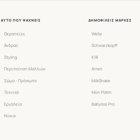
ΑΥΤΌ ΠΟΥ ΨΆΧΝΕΙΣ
ΔΗΜΟΦΙΛΕΊΣ ΜΆΡΚΕΣ
Θεραπείες
Wella
Άνδρας
Schwarzkopff
Styling
K18
Περιποίηση Μαλλιών
Arren
Σώμα - Πρόσωπο
MilkShake
Τεχνικά
Mon Platin
Εργαλεία
Babyliss Pro
Νύχια