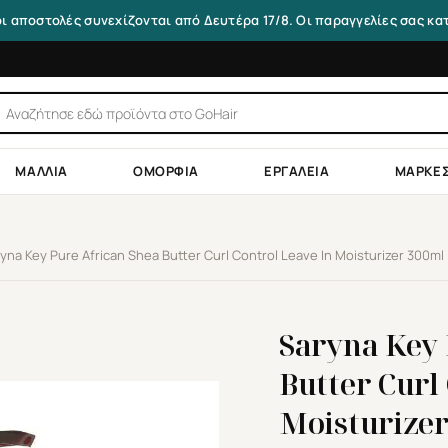
οι αποστολές συνεχίζονται από Δευτέρα 17/8. Οι παραγγελίες σας κ
τηση
ντων
ΜΑΛΛΙΆ
ΟΜΟΡΦΙΆ
ΕΡΓΑΛΕΊΑ
ΜΆΡΚΕ
yna Key Pure African Shea Butter Curl Control Leave In Moisturizer 300ml
Saryna Key 
Butter Curl
Moisturize