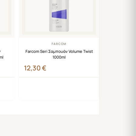
FARCOM
y
Farcom Seri Σαμπουάν Volume Twist
ml
1000ml
12,30
€