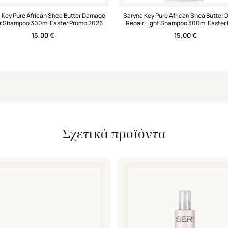
 Key Pure African Shea Butter Damage
Saryna Key Pure African Shea Butter
r Shampoo 300ml Easter Promo 2026
Repair Light Shampoo 300ml Easter
2026
15,00
€
15,00
€
Σχετικά προϊόντα