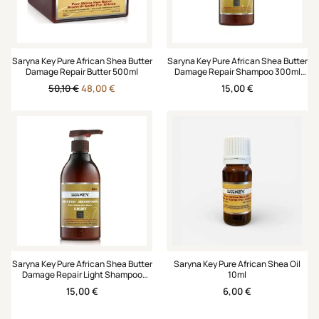
Saryna Key Pure African Shea Butter
Saryna Key Pure African Shea Butter
Damage Repair Butter 500ml
Damage Repair Shampoo 300ml
Easter Promo 2026
Original
Η
50,10
€
48,00
€
15,00
€
price
τρέχουσα
was:
τιμή
50,10 €.
είναι:
48,00 €.
Saryna Key Pure African Shea Butter
Saryna Key Pure African Shea Oil
Damage Repair Light Shampoo
10ml
300ml Easter Promo 2026
15,00
€
6,00
€