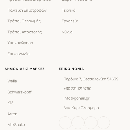
Πολιτική Επιστροφών
Τεχνικά
Τρόποι Πληρωμής
Εργαλεία
Τρόποι Αποστολής
Νύχια
Υπαναχώρηση
Επικοινωνία
ΔΗΜΟΦΙΛΕΊΣ ΜΆΡΚΕΣ
ΕΠΙΚΟΙΝΩΝΊΑ
Πέρδικα 7, Θεσσαλονίκη 54639
Wella
+30 231 1219790
Schwarzkopff
info@gohair.gr
K18
Δευ-Κυρ: Ολοήμερο
Arren
MilkShake