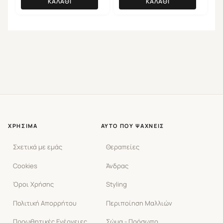
ΚΑΛΆΘΙ
ΚΑΛΆΘΙ
ΧΡΉΣΙΜΑ
ΑΥΤΌ ΠΟΥ ΨΆΧΝΕΙΣ
Σχετικά με εμάς
Θεραπείες
Cookies
Άνδρας
Όροι Χρήσης
Styling
Πολιτική Απορρήτου
Περιποίηση Μαλλιών
Προωθητικές Ενέργειες
Σώμα - Πρόσωπο