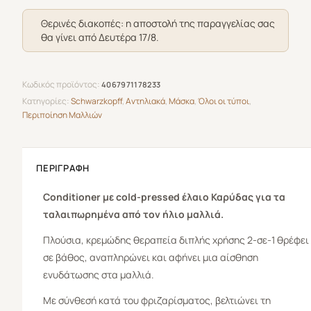
In-
Θερινές διακοπές: η αποστολή της παραγγελίας σας
1
θα γίνει από Δευτέρα 17/8.
Treatment
Coconut
150ml
Κωδικός προϊόντος:
4067971178233
ποσότητα
Κατηγορίες:
Schwarzkopff
,
Αντηλιακά
,
Μάσκα
,
Όλοι οι τύποι
,
Περιποίηση Μαλλιών
ΠΕΡΙΓΡΑΦΉ
Conditioner με cold-pressed έλαιο Καρύδας για τα
ταλαιπωρημένα από τον ήλιο μαλλιά.
Πλούσια, κρεμώδης θεραπεία διπλής χρήσης 2-σε-1 θρέφει
σε βάθος, αναπληρώνει και αφήνει μια αίσθηση
ενυδάτωσης στα μαλλιά.
Με σύνθεσή κατά του φριζαρίσματος, βελτιώνει τη