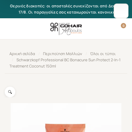
Μετάβαση στο περιεχόμενο
Θερινές διακοπές: οι αποστολές συνεχίζονται από Δευτέρα
17/8. Οι παραγγελίες σας καταχωρούνται κανονικά.
0
Αρχική σελίδα
/
Περιποίηση Μαλλιών
/
Όλοι οι τύποι
/
Schwarzkopf Professional BC Bonacure Sun Protect 2-In-1
Treatment Coconut 150ml
🔍