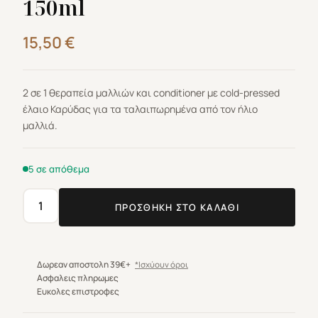
150ml
15,50
€
2 σε 1 θεραπεία μαλλιών και conditioner με cold-pressed
έλαιο Καρύδας για τα ταλαιπωρημένα από τον ήλιο
μαλλιά.
5 σε απόθεμα
ΠΡΟΣΘΉΚΗ ΣΤΟ ΚΑΛΆΘΙ
Schwarzkopf
Professional
BC
Bonacure
Δωρεαν αποστολη 39€+
*Ισχύουν όροι
Sun
Ασφαλεις πληρωμες
Ευκολες επιστροφες
Protect
2-