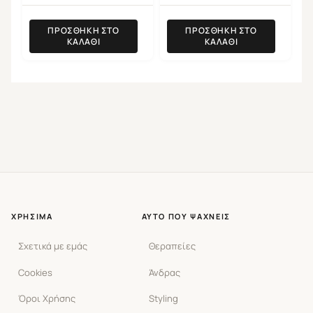
ΠΡΟΣΘΉΚΗ ΣΤΟ
ΠΡΟΣΘΉΚΗ ΣΤΟ
ΚΑΛΆΘΙ
ΚΑΛΆΘΙ
ΧΡΉΣΙΜΑ
ΑΥΤΌ ΠΟΥ ΨΆΧΝΕΙΣ
Σχετικά με εμάς
Θεραπείες
Cookies
Άνδρας
Όροι Χρήσης
Styling