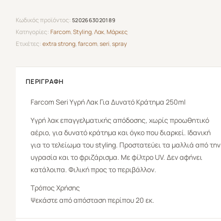
Κωδικός προϊόντος:
5202663020189
Κατηγορίες:
Farcom
,
Styling
,
Λακ
,
Μάρκες
Ετικέτες:
extra strong
,
farcom
,
seri
,
spray
ΠΕΡΙΓΡΑΦΉ
Farcom
Seri Υγρή Λακ Για Δυνατό Κράτημα 250ml
Yγρή λακ επαγγελματικής απόδοσης, χωρίς προωθητικό
αέριο, για δυνατό κράτημα και όγκο που διαρκεί. Ιδανική
για το τελείωμα του styling. Προστατεύει τα μαλλιά από την
υγρασία και το φριζάρισμα. Με φίλτρο UV. Δεν αφήνει
κατάλοιπα. Φιλική προς το περιβάλλον.
Τρόπος Χρήσης
Ψεκάστε από απόσταση περίπου 20 εκ.