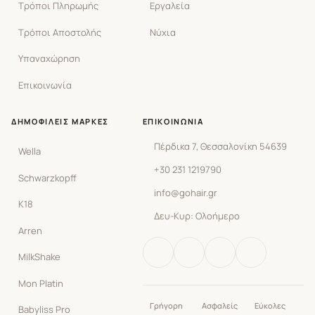
Τρόποι Πληρωμής
Εργαλεία
Τρόποι Αποστολής
Νύχια
Υπαναχώρηση
Επικοινωνία
ΔΗΜΟΦΙΛΕΊΣ ΜΆΡΚΕΣ
ΕΠΙΚΟΙΝΩΝΊΑ
Πέρδικα 7, Θεσσαλονίκη 54639
Wella
+30 231 1219790
Schwarzkopff
info@gohair.gr
K18
Δευ-Κυρ: Ολοήμερο
Arren
MilkShake
Mon Platin
Γρήγορη
Ασφαλείς
Εύκολες
Babyliss Pro