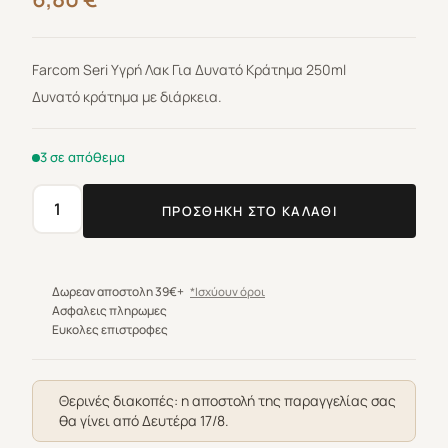
Farcom Seri Υγρή Λακ Για Δυνατό Κράτημα 250ml
Δυνατό κράτημα με διάρκεια.
3 σε απόθεμα
ΠΡΟΣΘΉΚΗ ΣΤΟ ΚΑΛΆΘΙ
Farcom
Seri
Υγρή
Λακ
Δωρεαν αποστολη 39€+
*Ισχύουν όροι
Για
Ασφαλεις πληρωμες
Ευκολες επιστροφες
Δυνατό
Κράτημα
250ml
Θερινές διακοπές: η αποστολή της παραγγελίας σας
ποσότητα
θα γίνει από Δευτέρα 17/8.