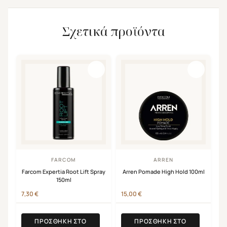
Σχετικά προϊόντα
FARCOM
ARREN
Farcom Expertia Root Lift Spray
Arren Pomade High Hold 100ml
150ml
7,30
€
15,00
€
ΠΡΟΣΘΉΚΗ ΣΤΟ
ΠΡΟΣΘΉΚΗ ΣΤΟ