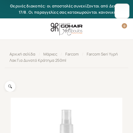
Μετάβαση στο περιεχόμενο
Θερινές διακοπές: οι αποστολές συνεχίζονται από Δευτέρα
17/8. Οι παραγγελίες σας καταχωρούνται κανονικά.
0
Αρχική σελίδα
/
Μάρκες
/
Farcom
/
Farcom Seri Υγρή
Λακ Για Δυνατό Κράτημα 250ml
🔍