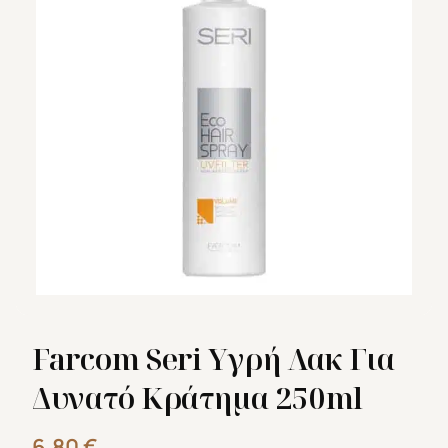
Farcom Seri Υγρή Λακ Για
Δυνατό Κράτημα 250ml
6,80
€