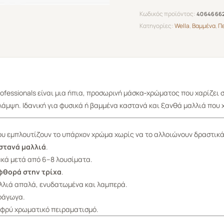
Κωδικός προϊόντος:
4064666
Κατηγορίες:
Wella
,
Βαμμένα
,
Π
Professionals είναι μια ήπια, προσωρινή μάσκα‑χρώματος που χαρίζει 
μψη. Ιδανική για φυσικά ή βαμμένα καστανά και ξανθά μαλλιά που χ
υ εμπλουτίζουν το υπάρχον χρώμα χωρίς να το αλλοιώνουν δραστικά
αστανά μαλλιά
.
κά μετά από 6–8 λουσίματα.
φθορά στην τρίχα
.
αλλιά απαλά, ενυδατωμένα και λαμπερά.
αράγωγα.
λαφρύ χρωματικό πειραματισμό.