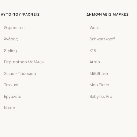
ΑΥΤΌ ΠΟΥ ΨΆΧΝΕΙΣ
ΔΗΜΟΦΙΛΕΊΣ ΜΆΡΚΕΣ
Θεραπείες
Wella
Άνδρας
Schwarzkopff
Styling
K18
Περιποίηση Μαλλιών
Arren
Σώμα - Πρόσωπο
MilkShake
Τεχνικά
Mon Platin
Εργαλεία
Babyliss Pro
Νύχια