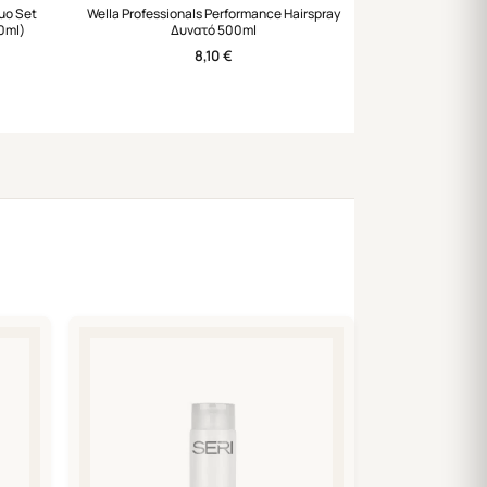
uo Set
Wella Professionals Performance Hairspray
0ml)
Δυνατό 500ml
8,10
€