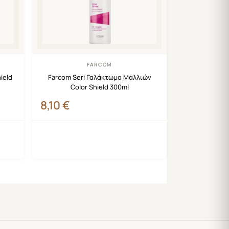
FARCOM
ield
Farcom Seri Γαλάκτωμα Μαλλιών
Color Shield 300ml
8,10
€