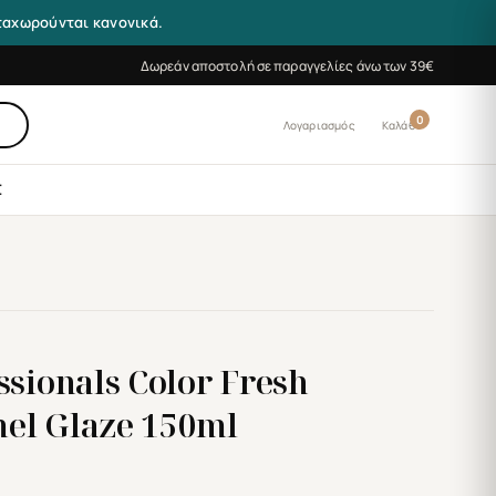
αταχωρούνται κανονικά.
Δωρεάν αποστολή σε παραγγελίες άνω των 39€
0
Λογαριασμός
Καλάθι
Σ
ssionals Color Fresh
el Glaze 150ml