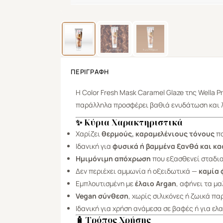
ΠΕΡΙΓΡΑΦΉ
Η Color Fresh Mask Caramel Glaze της Wella 
παράλληλα προσφέρει βαθιά ενυδάτωση και λά
✨ Κύρια Χαρακτηριστικά
Χαρίζει
θερμούς, καραμελένιους τόνους
πο
Ιδανική για
φυσικά ή βαμμένα ξανθά και κ
Ημιμόνιμη απόχρωση
που εξασθενεί σταδια
Δεν περιέχει αμμωνία ή οξειδωτικά —
καμία 
Εμπλουτισμένη με
έλαιο Argan
, αφήνει τα μ
Vegan σύνθεση
, χωρίς σιλικόνες ή ζωικά π
Ιδανική για χρήση ανάμεσα σε βαφές ή για ε
🧴 Τρόπος Χρήσης