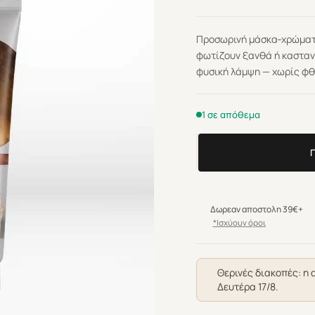
Προσωρινή μάσκα‑χρώματο
φωτίζουν ξανθά ή κασταν
φυσική λάμψη — χωρίς φθ
1 σε απόθεμα
Wella
Professionals
Color
Fresh
Δωρεαν αποστολη 39€+
Mask
*Ισχύουν όροι
Caramel
Glaze
150ml
Θερινές διακοπές: η 
Δευτέρα 17/8.
ποσότητα