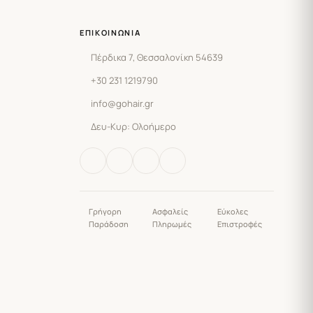
ΕΠΙΚΟΙΝΩΝΊΑ
Πέρδικα 7, Θεσσαλονίκη 54639
+30 231 1219790
info@gohair.gr
Δευ-Κυρ: Ολοήμερο
Γρήγορη
Ασφαλείς
Εύκολες
Παράδοση
Πληρωμές
Επιστροφές