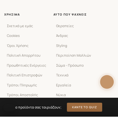
ΧΡΉΣΙΜΑ
ΑΥΤΌ ΠΟΥ ΨΆΧΝΕΙΣ
Σχετικά με εμάς
Θεραπείες
Cookies
Άνδρας
Όροι Χρήσης
Styling
Πολιτική Απορρήτου
Περιποίηση Μαλλιών
Προωθητικές Ενέργειες
Σώμα - Πρόσωπο
Πολιτική Επιστροφών
Τεχνικά
Τρόποι Πληρωμής
Εργαλεία
Τρόποι Αποστολής
Νύχια
Υπαναχώρηση
Ποια προϊόντα σας ταιριάζουν;
ΚΆΝΤΕ ΤΟ QUIZ
Επικοινωνία