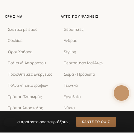
ΧΡΉΣΙΜΑ
ΑΥΤΌ ΠΟΥ ΨΆΧΝΕΙΣ
Σχετικά με εμάς
Θεραπείες
Cookies
Άνδρας
Όροι Χρήσης
Styling
Πολιτική Απορρήτου
Περιποίηση Μαλλιών
Προωθητικές Ενέργειες
Σώμα - Πρόσωπο
Πολιτική Επιστροφών
Τεχνικά
Τρόποι Πληρωμής
Εργαλεία
Τρόποι Αποστολής
Νύχια
Υπαναχώρηση
Ποια προϊόντα σας ταιριάζουν;
ΚΆΝΤΕ ΤΟ QUIZ
Επικοινωνία