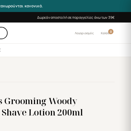
αταχωρούνται κανονικά.
Δωρεάν αποστολή σε παραγγελίες άνω των 39€
0
Λογαριασμός
Καλάθι
Σ
s Grooming Woody
r Shave Lotion 200ml