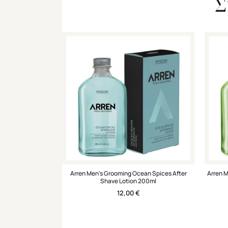
Σ
Arren Men's Grooming Ocean Spices After
Arren M
Shave Lotion 200ml
12,00
€