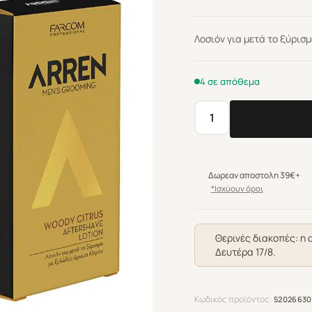
Λοσιόν για μετά το ξύρισ
4 σε απόθεμα
Arren
Men's
Grooming
Woody
Δωρεαν αποστολη 39€+
Citrus
*Ισχύουν όροι
After
Shave
Lotion
Θερινές διακοπές: η 
Δευτέρα 17/8.
200ml
ποσότητα
Κωδικός προϊόντος:
52026630