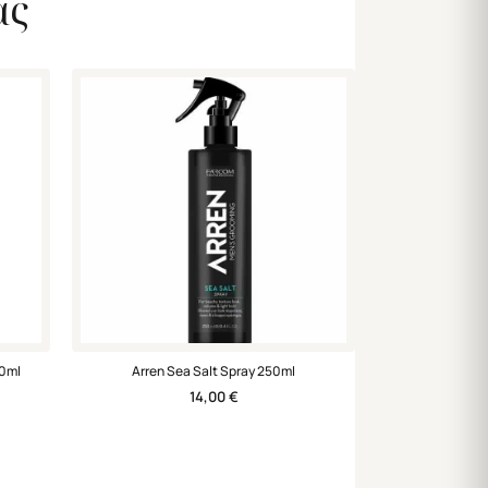
ας
50ml
Arren Sea Salt Spray 250ml
14,00
€