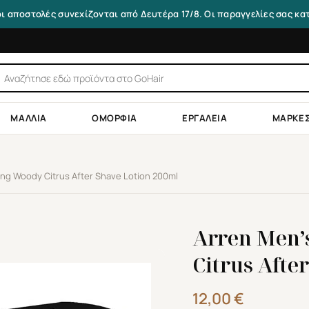
οι αποστολές συνεχίζονται από Δευτέρα 17/8. Οι παραγγελίες σας κ
τηση
ντων
ΜΑΛΛΙΆ
ΟΜΟΡΦΙΆ
ΕΡΓΑΛΕΊΑ
ΜΆΡΚΕ
ng Woody Citrus After Shave Lotion 200ml
Arren Men’
Citrus Afte
12,00
€