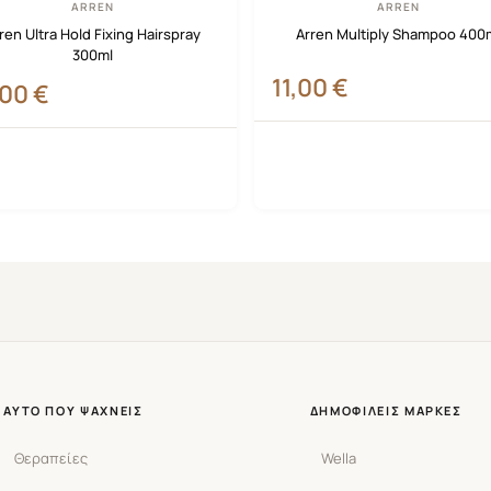
ARREN
ARREN
ren Ultra Hold Fixing Hairspray
Arren Multiply Shampoo 400
300ml
11,00
€
,00
€
ΑΥΤΌ ΠΟΥ ΨΆΧΝΕΙΣ
ΔΗΜΟΦΙΛΕΊΣ ΜΆΡΚΕΣ
Θεραπείες
Wella