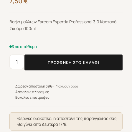
7,50
€
Βαφή μαλλιών Farcom Expertia Professionel 3.0 Καστανό
Σκούρο 100ml
3 σε απόθεμα
ΠΡΟΣΘΉΚΗ ΣΤΟ ΚΑΛΆΘΙ
Βαφή
μαλλιών
Farcom
Expertia
Δωρεαν αποστολη 39€+
*Ισχύουν όροι
Professionel
Ασφαλεις πληρωμες
Ευκολες επιστροφες
3.0
Καστανό
Σκούρο
Θερινές διακοπές: η αποστολή της παραγγελίας σας
100ml
θα γίνει από Δευτέρα 17/8.
ποσότητα