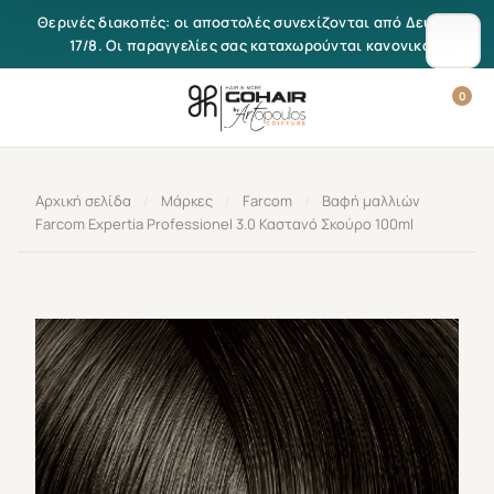
Μετάβαση στο περιεχόμενο
Θερινές διακοπές: οι αποστολές συνεχίζονται από Δευτέρα
17/8. Οι παραγγελίες σας καταχωρούνται κανονικά.
0
Αρχική σελίδα
/
Μάρκες
/
Farcom
/
Βαφή μαλλιών
Farcom Expertia Professionel 3.0 Καστανό Σκούρο 100ml