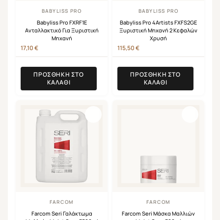
BABYLISS PRO
BABYLISS PRO
Babyliss Pro FXRF1E
Babyliss Pro 4Artists FXFS2GE
Ανταλλακτικό Για Ξυριστική
Ξυριστική Μηχανή 2 Κεφαλών
Μηχανή
Χρυσή
17,10
€
115,50
€
ΠΡΟΣΘΉΚΗ ΣΤΟ
ΠΡΟΣΘΉΚΗ ΣΤΟ
ΚΑΛΆΘΙ
ΚΑΛΆΘΙ
FARCOM
FARCOM
Farcom Seri Γαλάκτωμα
Farcom Seri Μάσκα Μαλλιών