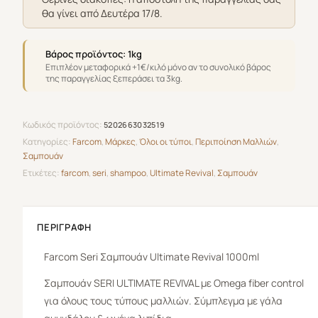
θα γίνει από Δευτέρα 17/8.
Βάρος προϊόντος: 1kg
Επιπλέον μεταφορικά +1€/κιλό μόνο αν το συνολικό βάρος
της παραγγελίας ξεπεράσει τα 3kg.
Κωδικός προϊόντος:
5202663032519
Κατηγορίες:
Farcom
,
Μάρκες
,
Όλοι οι τύποι
,
Περιποίηση Μαλλιών
,
Σαμπουάν
Ετικέτες:
farcom
,
seri
,
shampoo
,
Ultimate Revival
,
Σαμπουάν
ΠΕΡΙΓΡΑΦΉ
Farcom
Seri Σαμπουάν Ultimate Revival 1000ml
Σαµπουάν SERI ULTIMATE REVIVAL µε Omega fiber control
για όλους τους τύπους µαλλιών. Σύµπλεγµα µε γάλα