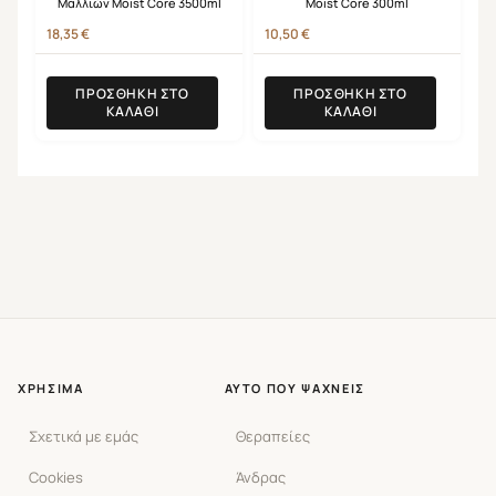
Μαλλιών Moist Core 3500ml
Moist Core 300ml
18,35
€
10,50
€
ΠΡΟΣΘΉΚΗ ΣΤΟ
ΠΡΟΣΘΉΚΗ ΣΤΟ
ΚΑΛΆΘΙ
ΚΑΛΆΘΙ
ΧΡΉΣΙΜΑ
ΑΥΤΌ ΠΟΥ ΨΆΧΝΕΙΣ
Σχετικά με εμάς
Θεραπείες
Cookies
Άνδρας