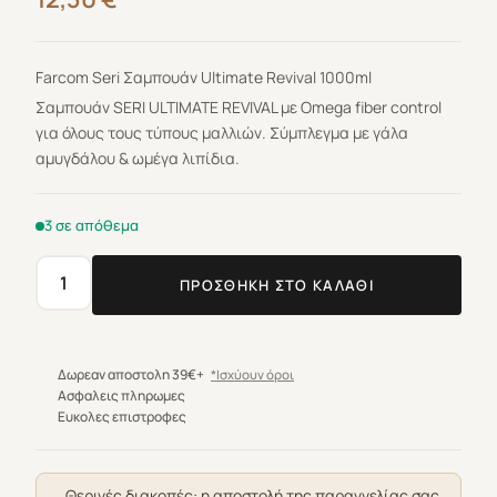
Farcom Seri Σαμπουάν Ultimate Revival 1000ml
Σαµπουάν SERI ULTIMATE REVIVAL µε Omega fiber control
για όλους τους τύπους µαλλιών. Σύµπλεγµα µε γάλα
αµυγδάλου & ωµέγα λιπίδια.
3 σε απόθεμα
ΠΡΟΣΘΉΚΗ ΣΤΟ ΚΑΛΆΘΙ
Farcom
Seri
Σαμπουάν
Ultimate
Δωρεαν αποστολη 39€+
*Ισχύουν όροι
Revival
Ασφαλεις πληρωμες
Ευκολες επιστροφες
1000ml
ποσότητα
Θερινές διακοπές: η αποστολή της παραγγελίας σας