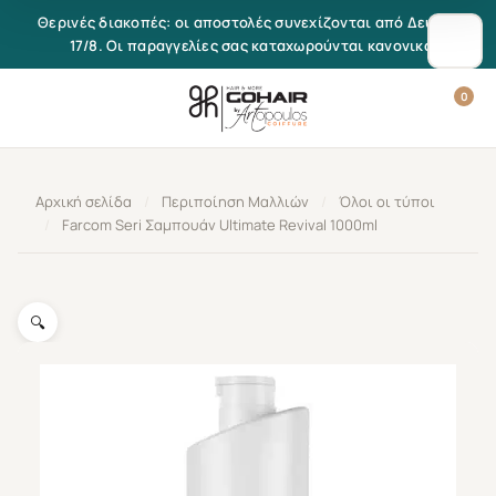
Μετάβαση στο περιεχόμενο
Θερινές διακοπές: οι αποστολές συνεχίζονται από Δευτέρα
17/8. Οι παραγγελίες σας καταχωρούνται κανονικά.
0
Αρχική σελίδα
/
Περιποίηση Μαλλιών
/
Όλοι οι τύποι
/
Farcom Seri Σαμπουάν Ultimate Revival 1000ml
🔍