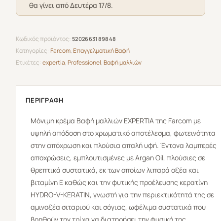
θα γίνει από Δευτέρα 17/8.
Χρυσό
100ml
ποσότητα
Κωδικός προϊόντος:
5202663189848
Κατηγορίες:
Farcom
,
Επαγγελματική Βαφή
Ετικέτες:
expertia
,
Professionel
,
Βαφή μαλλιών
ΠΕΡΙΓΡΑΦΉ
Μόνιμη κρέμα Βαφή μαλλιών
EXPERTIA
της
Farcom
με
υψηλή απόδοση στο χρωματικό αποτέλεσμα, φωτεινότητα
στην απόχρωση και πλούσια απαλή υφή. Έντονα λαμπερές
αποχρώσεις, εμπλουτισμένες με Argan Oil, πλούσιες σε
θρεπτικά συστατικά, εκ των οποίων λιπαρά οξέα και
βιταμίνη Ε καθώς και την φυτικής προέλευσης κερατίνη
HYDRO-V-KERATIN, γνωστή για την περιεκτικότητά της σε
αμινοξέα σιταριού και σόγιας, ωφέλιμα συστατικά που
βοηθούν την τρίχα να διατηρήσει την φυσική της