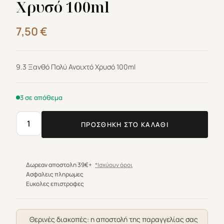
Χρυσό 100ml
7,50
€
9.3 Ξανθό Πολύ Ανοιχτό Χρυσό 100ml
3 σε απόθεμα
ΠΡΟΣΘΉΚΗ ΣΤΟ ΚΑΛΆΘΙ
Βαφή
μαλλιών
Farcom
Expertia
Δωρεαν αποστολη 39€+
*Ισχύουν όροι
Professionel
Ασφαλεις πληρωμες
Ευκολες επιστροφες
9.3
Ξανθό
Πολύ
Θερινές διακοπές: η αποστολή της παραγγελίας σας
Ανοιχτό