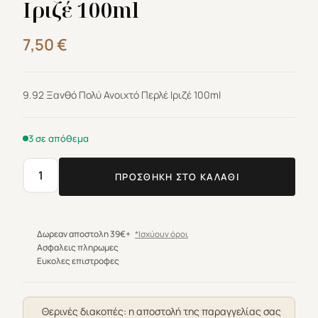
Ιριζέ 100ml
7,50
€
9.92 Ξανθό Πολύ Ανοιχτό Περλέ Ιριζέ 100ml
3 σε απόθεμα
ΠΡΟΣΘΉΚΗ ΣΤΟ ΚΑΛΆΘΙ
Βαφή
μαλλιών
Farcom
Expertia
Δωρεαν αποστολη 39€+
*Ισχύουν όροι
Professionel
Ασφαλεις πληρωμες
Ευκολες επιστροφες
9.92
Ξανθό
Πολύ
Θερινές διακοπές: η αποστολή της παραγγελίας σας
Ανοιχτό