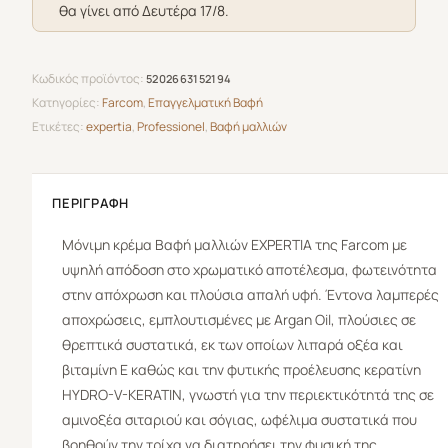
θα γίνει από Δευτέρα 17/8.
Περλέ
Ιριζέ
100ml
Κωδικός προϊόντος:
5202663152194
ποσότητα
Κατηγορίες:
Farcom
,
Επαγγελματική Βαφή
Ετικέτες:
expertia
,
Professionel
,
Βαφή μαλλιών
ΠΕΡΙΓΡΑΦΉ
Μόνιμη κρέμα Βαφή μαλλιών
EXPERTIA
της
Farcom
με
υψηλή απόδοση στο χρωματικό αποτέλεσμα, φωτεινότητα
στην απόχρωση και πλούσια απαλή υφή. Έντονα λαμπερές
αποχρώσεις, εμπλουτισμένες με Argan Oil, πλούσιες σε
θρεπτικά συστατικά, εκ των οποίων λιπαρά οξέα και
βιταμίνη Ε καθώς και την φυτικής προέλευσης κερατίνη
HYDRO-V-KERATIN, γνωστή για την περιεκτικότητά της σε
αμινοξέα σιταριού και σόγιας, ωφέλιμα συστατικά που
βοηθούν την τρίχα να διατηρήσει την φυσική της