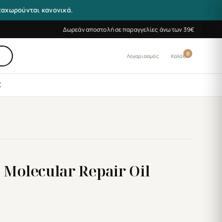
αταχωρούνται κανονικά.
Δωρεάν αποστολή σε παραγγελίες άνω των 39€
0
Λογαριασμός
Καλάθι
Σ
 Molecular Repair Oil