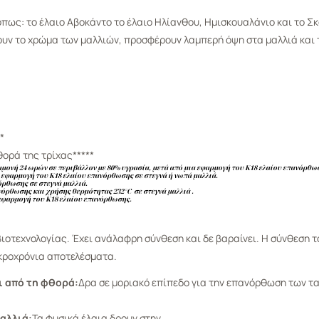
όπως: το έλαιο Αβοκάντο το έλαιο Ηλίανθου, Ημισκουαλάνιο και το Σ
ουν το χρώμα των μαλλιών, προσφέρουν λαμπερή όψη στα μαλλιά και
*
θορά της τρίχας*****
μονή 24 ωρών σε περιβάλλον με 80% υγρασία, μετά από μια εφαρμογή του Κ18 ελαίου επανόρθωσ
 εφαρμογή του Κ18 ελαίου επανόρθωσης σε στεγνά ή νωπά μαλλιά.
όρθωσης σε στεγνά μαλλιά.
ανόρθωσης και χρήσης θερμότητας 232
°
C
σε στεγνά μαλλιά .
 εφαρμογή του Κ18 ελαίου επανόρθωσης.
βιοτεχνολογίας. Έχει ανάλαφρη σύνθεση και δε βαραίνει. Η σύνθεση τ
ακροχρόνια αποτελέσματα.
ι από τη φθορά:
Δρα σε μοριακό επίπεδο για την επανόρθωση των τ
μαλλιά:
Τα φυσικά έλαια δρουν στην