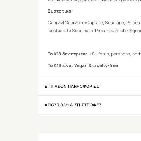
Συστατικά
:
Caprylyl Caprylate/Caprate, Squalane, Persea 
Isostearate Succinate, Propanediol, sh-Oligop
To
Κ
18
δεν
περιέχει
:
Sulfates, parabens, phtha
Το
K18
είναι
Vegan & cruelty-free
ΕΠΙΠΛΈΟΝ ΠΛΗΡΟΦΟΡΊΕΣ
ΑΠΟΣΤΟΛΉ & ΕΠΙΣΤΡΟΦΈΣ