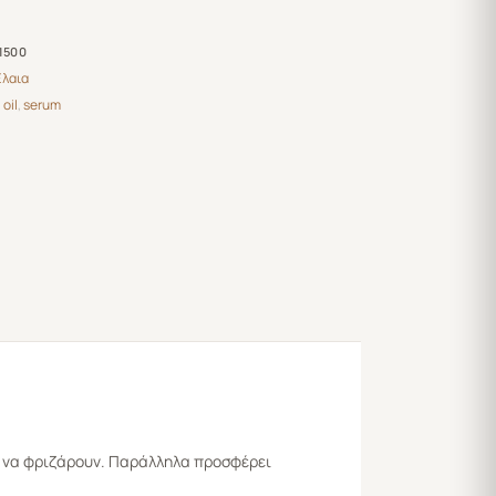
1500
λαια
,
oil
,
serum
ά να φριζάρουν. Παράλληλα προσφέρει