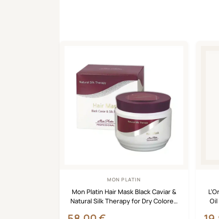
MON PLATIN
Mon Platin Hair Mask Black Caviar &
L’O
Natural Silk Therapy for Dry Colored
Oil
Hair 500ml
58,00
€
19