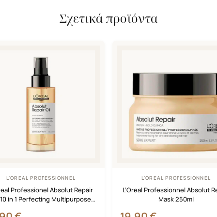
Σχετικά προϊόντα
L'OREAL PROFESSIONNEL
L'OREAL PROFESSIONNEL
real Professionel Absolut Repair
L’Oreal Professionnel Absolut R
 10 in 1 Perfecting Multipurpose
Mask 250ml
Spray 90ml
,90
€
19,90
€