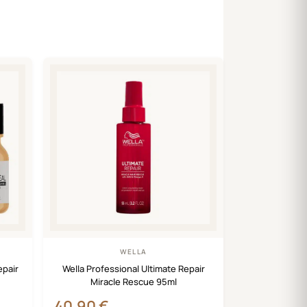
WELLA
epair
Wella Professional Ultimate Repair
Miracle Rescue 95ml
40,90
€