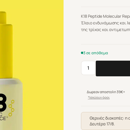
K18
Peptide Molecular
Repa
Έλαιο ενδυνάμωσης και λ
της τρίχας και αντιμετωπ
3 σε απόθεμα
K18
Peptide
Molecular
Repair
Δωρεαν αποστολη 39€+
Oil
*Ισχύουν όροι
30ml
ποσότητα
Θερινές διακοπές: η 
Δευτέρα 17/8.