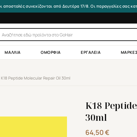
οι αποστολές συνεχίζονται από Δευτέρα 17/8. Οι παραγγελίες σας κ
τηση
ντων
ΜΑΛΛΙΆ
ΟΜΟΡΦΙΆ
ΕΡΓΑΛΕΊΑ
ΜΆΡΚΕ
K18 Peptide Molecular Repair Oil 30ml
K18 Peptide
30ml
64,50
€