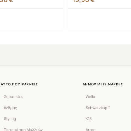
ΑΥΤΌ ΠΟΥ ΨΆΧΝΕΙΣ
ΔΗΜΟΦΙΛΕΊΣ ΜΆΡΚΕΣ
Θεραπείες
Wella
Άνδρας
Schwarzkopff
Styling
K18
Περιποίηση Μαλλιών
Arren