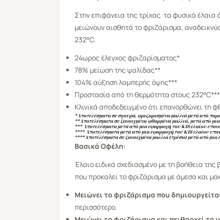
Στην επιφάνεια της τρίχας τα φυσικά έλαια 
μειώνουν αισθητά το φριζάρισμα, αναδεικνύ
232°C.
24ωρος έλεγχος φριζαρίσματος*
78% μείωση της ψαλίδας**
104% αύξηση λαμπερής όψης***
Προστασία από τη θερμότητα στους 232°C***
Κλινικά αποδεδειγμένο ότι επανορθώνει τη φ
*Αποτελέσματα σε σγουρά, φριζαρισμένα μαλλιά μετά από παρα
**Αποτελέσματα σε ξανοιγμένα/φθαρμένα μαλλιά, μετά από μια
*** Αποτελέσματα μετά από μια εφαρμογή του Κ18 ελαίου επαν
**** Αποτελέσματα μετά από μια εφαρμογή του Κ18 ελαίου επ
****Αποτελέσματα σε ξανοιγμένα μαλλιά (τρέσα) μετά από μια
Βασικά Οφέλη:
Έλαιο ειδικά σχεδιασμένο με τη βοήθεια της 
που προκαλεί το φριζάρισμα με άμεσα και μ
Μειώνει το φριζάρισμα που δημιουργείτα
περισσότερο.
Μειώνει το φριζάρισμα και πειθαρχεί τα 