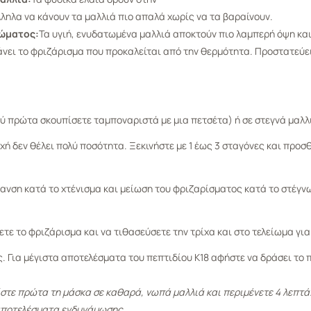
λληλα να κάνουν τα μαλλιά πιο απαλά χωρίς να τα βαραίνουν.
ρώματος:
Τα υγιή, ενυδατωμένα μαλλιά αποκτούν πιο λαμπερή όψη και
νει το φριζάρισμα που προκαλείται από την θερμότητα. Προστατεύει
ύ πρώτα σκουπίσετε ταμποναριστά με μια πετσέτα) ή σε στεγνά μαλλι
ή δεν θέλει πολύ ποσότητα. Ξεκινήστε με 1 έως 3 σταγόνες και προσ
ίανση κατά το χτένισμα και μείωση του φριζαρίσματος κατά το στέγνω
τε το φριζάρισμα και να τιθασεύσετε την τρίχα και στο τελείωμα γι
 Για μέγιστα αποτελέσματα του πεπτιδίου Κ18 αφήστε να δράσει το προ
ίστε πρώτα τη μάσκα σε καθαρά, νωπά μαλλιά και περιμένετε 4 λεπτ
 αποτελέσματα ενδυνάμωσης.