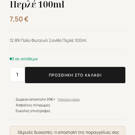
Περλέ 100ml
7,50
€
12.89 Πολύ Φωτεινό Ξανθό Περλέ 100ml
3 σε απόθεμα
ΠΡΟΣΘΉΚΗ ΣΤΟ ΚΑΛΆΘΙ
Βαφή
μαλλιών
Farcom
Expertia
Δωρεαν αποστολη 39€+
*Ισχύουν όροι
Professionel
Ασφαλεις πληρωμες
Ευκολες επιστροφες
12.89
Πολύ
Φωτεινό
Θερινές διακοπές: η αποστολή της παραγγελίας σας
Ξανθό