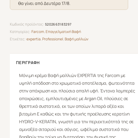
θα γίνει από Δευτέρα 17/8.
Περλέ
100ml
ποσότητα
Κωδικός προϊόντος:
5202663183297
Κατηγορίες:
Farcom
,
Επαγγελματική Βαφή
Ετικέτες:
expertia
,
Professionel
,
Βαφή μαλλιών
ΠΕΡΙΓΡΑΦΉ
Μόνιμη κρέμα Βαφή μαλλιών
EXPERTIA
της
Farcom
με
υψηλή απόδοση στο χρωματικό αποτέλεσμα, φωτεινότητα
στην απόχρωση και πλούσια απαλή υφή. Έντονα λαμπερές
αποχρώσεις, εμπλουτισμένες με Argan Oil, πλούσιες σε
θρεπτικά συστατικά, εκ των οποίων λιπαρά οξέα και
βιταμίνη Ε καθώς και την φυτικής προέλευσης κερατίνη
HYDRO-V-KERATIN, γνωστή για την περιεκτικότητά της σε
αμινοξέα σιταριού και σόγιας, ωφέλιμα συστατικά που
βοηθούν την τρίχα να διατηρήσει την φυσική της